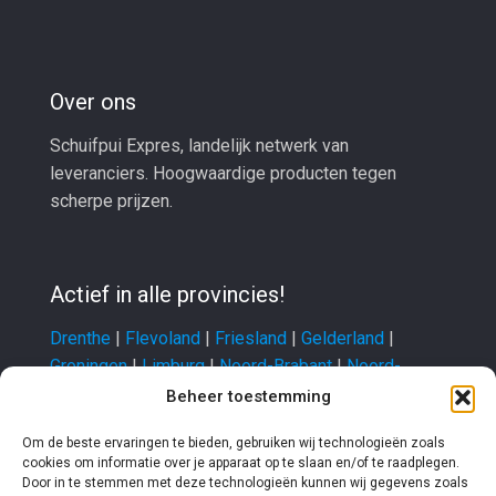
Over ons
Schuifpui Expres, landelijk netwerk van
leveranciers. Hoogwaardige producten tegen
scherpe prijzen.
Actief in alle provincies!
Drenthe
|
Flevoland
|
Friesland
|
Gelderland
|
Groningen
|
Limburg
|
Noord-Brabant
|
Noord-
Holland
|
Overijssel
|
Utrecht
|
Zeeland
|
Zuid-
Beheer toestemming
Holland
Om de beste ervaringen te bieden, gebruiken wij technologieën zoals
cookies om informatie over je apparaat op te slaan en/of te raadplegen.
Door in te stemmen met deze technologieën kunnen wij gegevens zoals