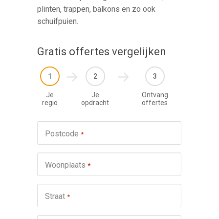
plinten, trappen, balkons en zo ook
schuifpuien.
Gratis offertes vergelijken
1
2
3
Je
Je
Ontvang
regio
opdracht
offertes
Werkza
Postcode
*
schuifp
Nie
Woonplaats
*
Repa
Ond
Straat
*
Omsch