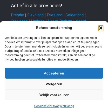
Actief in alle provincies!
Drenthe
|
Flevoland
|
Friesland
|
Gelderland
|
Groningen
|
Limburg
|
Noord-Brabant
|
Noord-
Holland
|
Overijssel
|
Utrecht
|
Zeeland
|
Zuid-
Beheer toestemming
Holland
Om de beste ervaringen te bieden, gebruiken wij technologieën zoals
cookies om informatie over je apparaat op te slaan en/of te raadplegen.
Door in te stemmen met deze technologieën kunnen wij gegevens zoals
surfgedrag of unieke ID's op deze site verwerken. Als je geen
toestemming geeft of uw toestemming intrekt, kan dit een nadelige
invloed hebben op bepaalde functies en mogelijkheden.
Accepteren
Schuifpui Expres
|
Sitemap
|
Disclaimer
|
Weigeren
Voorwaarden
|
Bedrijf aanmelden
|
Linkpartners
|
Privacyverklaring
|
Contact
Bekijk voorkeuren
Cookiebeleid
Privacyverklaring