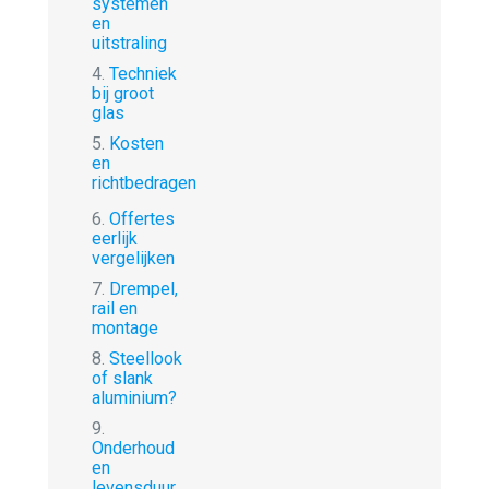
systemen
en
uitstraling
4.
Techniek
bij groot
glas
5.
Kosten
en
richtbedragen
6.
Offertes
eerlijk
vergelijken
7.
Drempel,
rail en
montage
8.
Steellook
of slank
aluminium?
9.
Onderhoud
en
levensduur