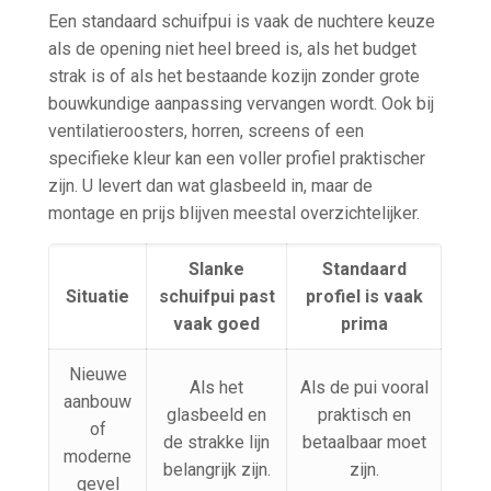
Een standaard schuifpui is vaak de nuchtere keuze
als de opening niet heel breed is, als het budget
strak is of als het bestaande kozijn zonder grote
bouwkundige aanpassing vervangen wordt. Ook bij
ventilatieroosters, horren, screens of een
specifieke kleur kan een voller profiel praktischer
zijn. U levert dan wat glasbeeld in, maar de
montage en prijs blijven meestal overzichtelijker.
Slanke
Standaard
Situatie
schuifpui past
profiel is vaak
vaak goed
prima
Nieuwe
Als het
Als de pui vooral
aanbouw
glasbeeld en
praktisch en
of
de strakke lijn
betaalbaar moet
moderne
belangrijk zijn.
zijn.
gevel