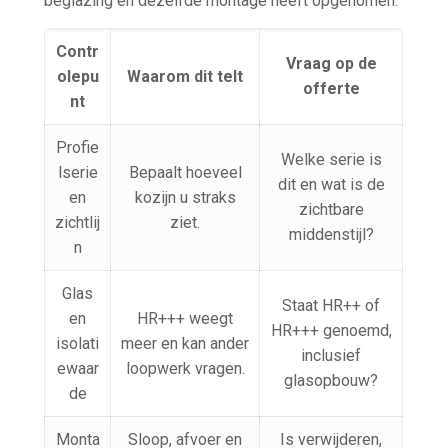
beglazing en dezelfde montage heeft opgenomen.
Contr
Vraag op de
olepu
Waarom dit telt
offerte
nt
Profie
Welke serie is
lserie
Bepaalt hoeveel
dit en wat is de
en
kozijn u straks
zichtbare
zichtlij
ziet.
middenstijl?
n
Glas
Staat HR++ of
en
HR+++ weegt
HR+++ genoemd,
isolati
meer en kan ander
inclusief
ewaar
loopwerk vragen.
glasopbouw?
de
Monta
Sloop, afvoer en
Is verwijderen,