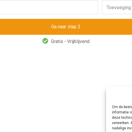
Toevoeging
Gratis - Vrijblijvend
Om de beste
informatie o
deze techno
verwerken. 
nadelige in