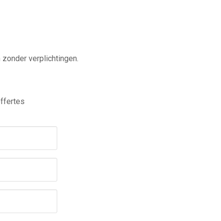
n zonder verplichtingen.
ffertes
Werkzaamheden omtrent de schuifpui?
*
Nieuw
Reparatie
Onderhoud
Omschrijving