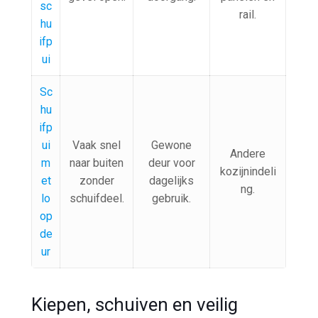
sc
rail.
hu
ifp
ui
Sc
hu
ifp
ui
Vaak snel
Gewone
Andere
m
naar buiten
deur voor
kozijnindeli
et
zonder
dagelijks
ng.
lo
schuifdeel.
gebruik.
op
de
ur
Kiepen, schuiven en veilig