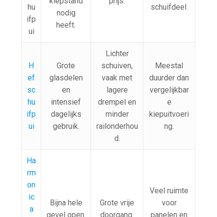
kiepstand
prijs.
hu
schuifdeel.
nodig
ifp
heeft.
ui
Lichter
H
Grote
schuiven,
Meestal
ef
glasdelen
vaak met
duurder dan
sc
en
lagere
vergelijkbar
hu
intensief
drempel en
e
ifp
dagelijks
minder
kiepuitvoeri
ui
gebruik.
railonderhou
ng.
d.
Ha
rm
on
Veel ruimte
ic
Bijna hele
Grote vrije
voor
a
gevel open.
doorgang.
panelen en