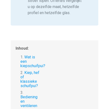
stroef lopen. Offertes vergelijkt
u op dezelfde maat, hetzelfde
profiel en hetzelfde glas.
Inhoud:
1.
Wat is
een
kiepschuifpui?
2.
Kiep, hef
of
klassieke
schuifpui?
3.
Bediening
en
ventileren