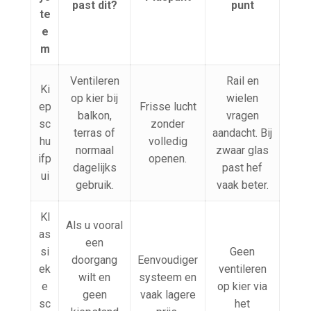
past dit?
punt
te
e
m
Ventileren
Rail en
Ki
op kier bij
wielen
ep
Frisse lucht
balkon,
vragen
sc
zonder
terras of
aandacht. Bij
hu
volledig
normaal
zwaar glas
ifp
openen.
dagelijks
past hef
ui
gebruik.
vaak beter.
Kl
Als u vooral
as
een
si
Geen
doorgang
Eenvoudiger
ek
ventileren
wilt en
systeem en
e
op kier via
geen
vaak lagere
sc
het