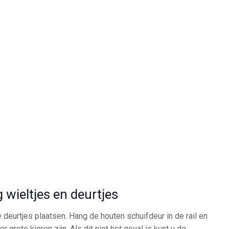
 wieltjes en deurtjes
 deurtjes plaatsen. Hang de houten schuifdeur in de rail en
r grote kieren zijn. Als dit niet het geval is kunt u de