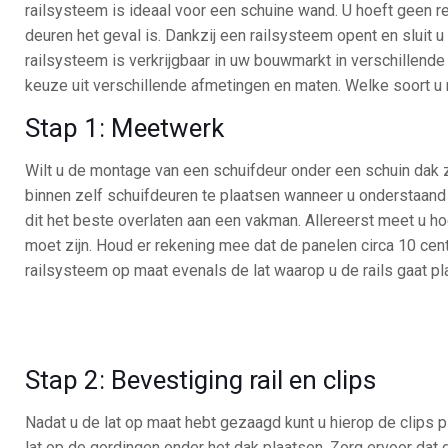
railsysteem is ideaal voor een schuine wand. U hoeft geen re
deuren het geval is. Dankzij een railsysteem opent en sluit 
railsysteem is verkrijgbaar in uw bouwmarkt in verschillende 
keuze uit verschillende afmetingen en maten. Welke soort u 
Stap 1: Meetwerk
Wilt u de montage van een schuifdeur onder een schuin dak z
binnen zelf schuifdeuren te plaatsen wanneer u onderstaand 
dit het beste overlaten aan een vakman. Allereerst meet u h
moet zijn. Houd er rekening mee dat de panelen circa 10 cent
railsysteem op maat evenals de lat waarop u de rails gaat pl
Stap 2: Bevestiging rail en clips
Nadat u de lat op maat hebt gezaagd kunt u hierop de clips 
lat op de gordingen onder het dak plaatsen. Zorg ervoor da