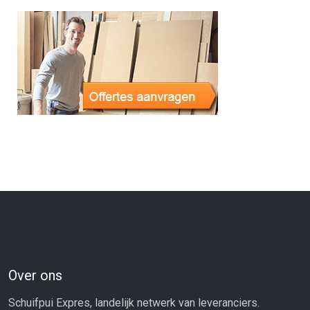
Over ons
Schuifpui Expres, landelijk netwerk van leveranciers.