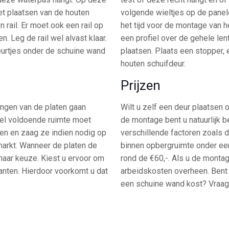
et plaatsen van de houten
volgende wieltjes op de panele
 rail. Er moet ook een rail op
het tijd voor de montage van he
. Leg de rail wel alvast klaar.
een profiel over de gehele len
eurtjes onder de schuine wand
plaatsen. Plaats een stopper,
houten schuifdeur.
Prijzen
ingen van de platen gaan
Wilt u zelf een deur plaatsen
wel voldoende ruimte moet
de montage bent u natuurlijk b
en en zaag ze indien nodig op
verschillende factoren zoals d
markt. Wanneer de platen de
binnen opbergruimte onder ee
naar keuze. Kiest u ervoor om
rond de €60,-. Als u de monta
anten. Hierdoor voorkomt u dat
arbeidskosten overheen. Bent 
een schuine wand kost? Vraag v