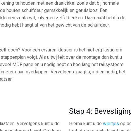
kening te houden met een draaicirkel zoals dat bij normale
u de houten schuifdeur gemakkelijk en geruisloos. Een
kleuren zoals wit, zilver en zelfs beuken. Daarnaast hebt u de
nodig hebt hangt af van het gewicht van de schuifdeur.
elf doen? Voor een ervaren klusser is het niet erg lastig om
stappenplan volgt. Als u twijfelt over de montage dan kunt u
oeveel MDF panelen u nodig hebt en hoe lang het railsysteem
imeter gaan overlappen. Vervolgens zaagt u, indien nodig, het
aatsen.
Stap 4: Bevestiging
plaatsen. Vervolgens kunt u de
Hierna kunt u de
wieltjes
op de
t deze waterpas hangt. Op deze
test of deze recht hangt en of e