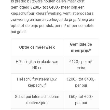
is prettig bij zware houten delen, maar kost
gemiddeld
€200,- tot €400,-
meer dan een
kiepschuifpui. Kleurafwerking, ventilatieroosters,
zonwering en horren verhogen de prijs. Vraag per
optie of de prijs per stuk, per m² of per complete
pui geldt.
Gemiddelde
Optie of meerwerk
meerprijs*
HR+++ glas in plaats van
€120,- per m²
HR++
extra
Hefschuifsysteem i.p.v.
€200,- tot €400,-
kiepschuif
per pui
Schuifpui laten schilderen
€60,- tot €90,-
(buitenzijde)
per pui