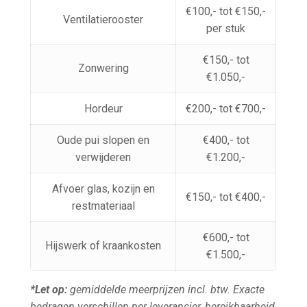
€100,- tot €150,-
Ventilatierooster
per stuk
€150,- tot
Zonwering
€1.050,-
Hordeur
€200,- tot €700,-
Oude pui slopen en
€400,- tot
verwijderen
€1.200,-
Afvoer glas, kozijn en
€150,- tot €400,-
restmateriaal
€600,- tot
Hijswerk of kraankosten
€1.500,-
*Let op:
gemiddelde meerprijzen incl. btw. Exacte
bedragen verschillen per leverancier, bereikbaarheid