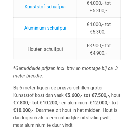
€4.000,- tot
Kunststof schuifpui
€5.300,-
€4.000,- tot
Aluminium schuifpui
€5.300,-
€3.900,- tot
Houten schuifpui
€4.900,-
*Gemiddelde prijzen incl. btw en montage bij ca. 3
meter breedte.
Bij 6 meter liggen de prijsverschillen groter.
Kunststof kost dan vaak
€5.600,- tot €7.500,-
, hout
€7.800,- tot €10.200,-
en aluminium
€12.000,- tot
€18.000,-
. Daarmee zit hout in het midden. Hout is
dan logisch als u een natuurlijke uitstraling wilt,
maar aluminium te duur vindt.