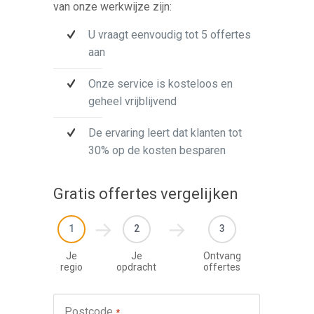
van onze werkwijze zijn:
U vraagt eenvoudig tot 5 offertes
aan
Onze service is kosteloos en
geheel vrijblijvend
De ervaring leert dat klanten tot
30% op de kosten besparen
Gratis offertes vergelijken
1
2
3
Je
Je
Ontvang
regio
opdracht
offertes
Werkza
Postcode
*