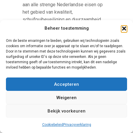
aan alle strenge Nederlandse eisen op
het gebied van kwaliteit,
schuifpuibeveiliging en duurzaamheid.
Beheer toestemming
Om de beste ervaringen te bieden, gebruiken wij technologieën zoals
cookies om informatie over je apparaat op te slaan en/of te raadplegen.
Door in te stemmen met deze technologieën kunnen wij gegevens zoals
surfgedrag of unieke ID's op deze site verwerken. Als je geen
toestemming geeft of uw toestemming intrekt, kan dit een nadelige
invloed hebben op bepaalde functies en mogelijkheden.
Finstral
Accepteren
De prijzen van de producten van het merk
Weigeren
Finstral liggen relatief hoog, maar bij dit
merk krijgt u zeker waar voor u geld.
Bekijk voorkeuren
Finstral biedt een grote variatie aan
verschillende producten. Als u op zoek
Cookiebeleid
Privacyverklaring
bent naar een schuifpui met een