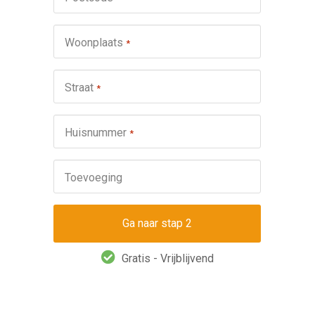
schuifp
Nie
Woonplaats
*
Repa
Ond
Straat
*
Omsch
Huisnummer
*
Toevoeging
Gratis - Vrijblijvend