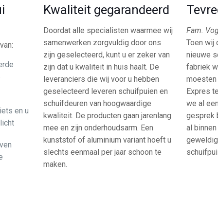
i
Kwaliteit gegarandeerd
Tevre
Doordat alle specialisten waarmee wij
Fam. Vog
samenwerken zorgvuldig door ons
Toen wij
van:
zijn geselecteerd, kunt u er zeker van
nieuwe s
erde
zijn dat u kwaliteit in huis haalt. De
fabriek w
e
leveranciers die wij voor u hebben
moesten 
geselecteerd leveren schuifpuien en
Expres t
schuifdeuren van hoogwaardige
we al een
iets en u
kwaliteit. De producten gaan jarenlang
gesprek 
licht
mee en zijn onderhoudsarm. Een
al binnen
kunststof of aluminium variant hoeft u
geweldig
jven
slechts eenmaal per jaar schoon te
schuifpu
e
maken.