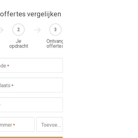
 offertes vergelijken
2
3
Je
Ontvang
opdracht
offertes
Werkzaamheden omtrent de
ode
*
schuifpui?
*
Nieuw
laats
*
Reparatie
Onderhoud
*
Omschrijving
ummer
Toevoeging
*