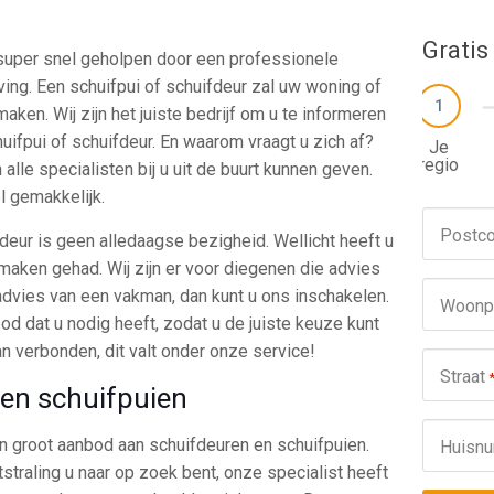
Gratis
 super snel geholpen door een professionele
ving. Een schuifpui of schuifdeur zal uw woning of
1
maken. Wij zijn het juiste bedrijf om u te informeren
uifpui of schuifdeur. En waarom vraagt u zich af?
Je
regio
alle specialisten bij u uit de buurt kunnen geven.
l gemakkelijk.
Postc
deur is geen alledaagse bezigheid. Wellicht heeft u
 maken gehad. Wij zijn er voor diegenen die advies
 advies van een vakman, dan kunt u ons inschakelen.
Woonp
d dat u nodig heeft, zodat u de juiste keuze kunt
n verbonden, dit valt onder onze service!
Straat
 en schuifpuien
en groot aanbod aan schuifdeuren en schuifpuien.
Huisn
tstraling u naar op zoek bent, onze specialist heeft