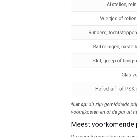
Afstellen, re
Wieltjes of rolle
Rubbers, tochtstrippen
Rail reinigen, nastel
Slot, greep of hang-
Glas v
Hefschuif- of PSK
*Let op:
dit zijn gemiddelde pri
voorrijkosten en of de pui uit h
Meest voorkomende p
De meeste reparaties gaan over