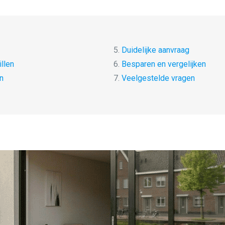
5.
Duidelijke aanvraag
llen
6.
Besparen en vergelijken
n
7.
Veelgestelde vragen