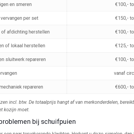
inigen en smeren
€100,- to
n vervangen per set
€150,- to
 of afdichting herstellen
€100,- to
len of lokaal herstellen
€125,- to
 en sluitwerk repareren
€100,- to
ervangen
vanaf cir
-mechaniek repareren
€600,- to
jzen incl. btw. De totaalprijs hangt af van merkonderdelen, bereik
et kozijn moet.
roblemen bij schuifpuien
 een paar terugkerende klachten. Herkent u deze signalen, dan z