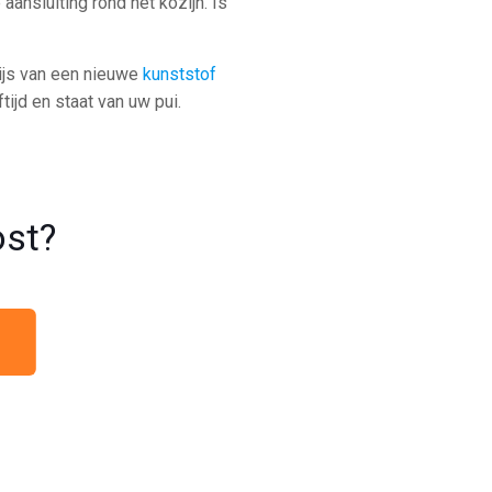
 aansluiting rond het kozijn. Is
rijs van een nieuwe
kunststof
ftijd en staat van uw pui.
ost?