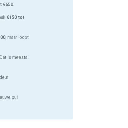
t €650
.
vaak
€150 tot
200
, maar loopt
 Dat is meestal
 deur
nieuwe pui