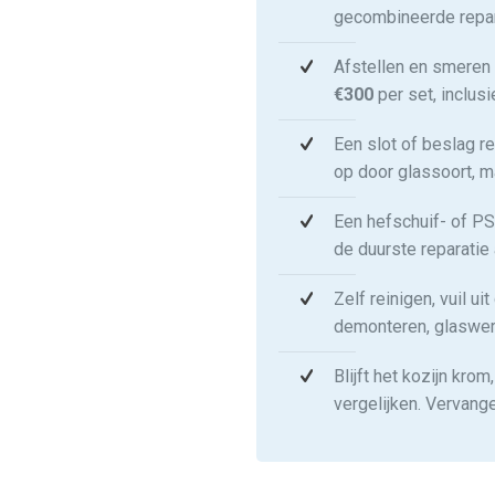
gecombineerde repar
Afstellen en smeren
€300
per set, inclus
Een slot of beslag r
op door glassoort, m
Een hefschuif- of P
de duurste reparatie
Zelf reinigen, vuil u
demonteren, glaswerk
Blijft het kozijn kro
vergelijken. Vervang