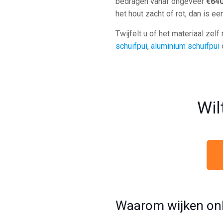
bedragen vanaf ongeveer
€640
het hout zacht of rot, dan is e
Twijfelt u of het materiaal ze
schuifpui
,
aluminium schuifpui
Wil
Waarom wijken onli