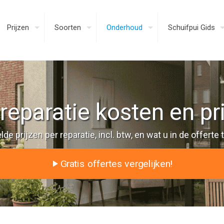
Prijzen
Soorten
Onderhoud
Schuifpui Gids
 reparatie kosten en pr
e prijzen per reparatie, incl. btw, en wat u in de offerte 
Gratis offertes vergelijken!