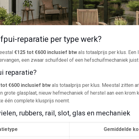
fpui-reparatie per type werk?
meestal
€125 tot €600 inclusief btw
als totaalprijs per klus. Een l
vervangen, een zwaar schuifdeel of een hefschuifmechaniek juist 
i reparatie?
tot €600 inclusief btw
als totaalprijs per klus. Meestal zitten a
n grote glasplaat, nieuw hefmechaniek of herstel aan een krom ko
rte één complete klusprijs noemt.
len, rubbers, rail, slot, glas en mechaniek
tietype
Gemiddelde kos