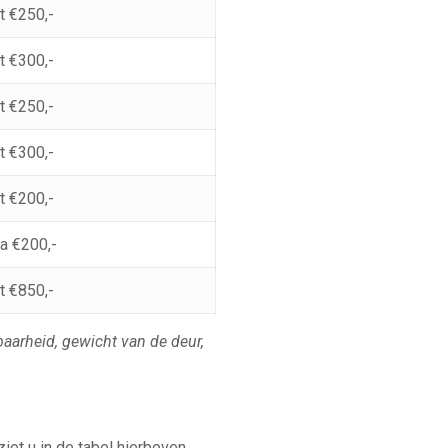
t €250,-
t €300,-
t €250,-
t €300,-
t €200,-
ca €200,-
t €850,-
baarheid, gewicht van de deur,
iet u in de tabel hierboven