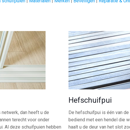
 schuifpuien
|
Materialen
|
Merken
|
Beveiligen
|
Reparatie & On
Hefschuifpui
s netwerk, dan heeft u de
De hefschuifpui is één van 
mannen terecht voor onder
bediend met een hendel die w
ui. Al deze schuifpuien hebben
haalt u de deur van het slot z