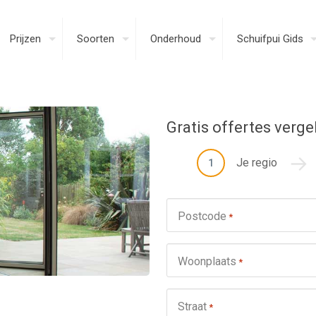
Prijzen
Soorten
Onderhoud
Schuifpui Gids
Gratis offertes verge
Je regio
1
Postcode
*
Woonplaats
*
Straat
*