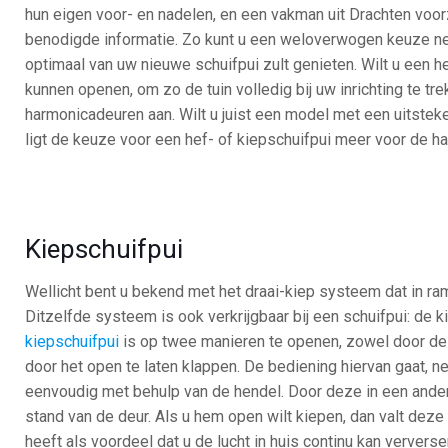
hun eigen voor- en nadelen, en een vakman uit Drachten voorz
benodigde informatie. Zo kunt u een weloverwogen keuze ne
optimaal van uw nieuwe schuifpui zult genieten. Wilt u een h
kunnen openen, om zo de tuin volledig bij uw inrichting te tr
harmonicadeuren aan. Wilt u juist een model met een uitstek
ligt de keuze voor een hef- of kiepschuifpui meer voor de ha
Kiepschuifpui
Wellicht bent u bekend met het draai-kiep systeem dat in r
Ditzelfde systeem is ook verkrijgbaar bij een schuifpui: de k
kiepschuifpui
is op twee manieren te openen, zowel door de
door het open te laten klappen. De bediening hiervan gaat, ne
eenvoudig met behulp van de hendel. Door deze in een ander
stand van de deur. Als u hem open wilt kiepen, dan valt deze 
heeft als voordeel dat u de lucht in huis continu kan ververs