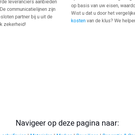
erde leveranciers aanbieden
op basis van uw eisen, waardoor
De communicatielijnen zijn
Wist u dat u door het vergelij
loten partner bij u uit de
kosten
van de klus? We helpen
ook zekerheid!
Navigeer op deze pagina naar: