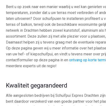
Bent u op zoek naar een manier waarbij u wel kan genieten va
temperaturen, zonder dat u uw terras moet verbreden of an
laten uitvoeren? Door schuifpuien te installeren profiteert u 
terras of balkon, terwijl ook de beschikbare woonruimte gelijk
netwerk in Drachten hebben zowel kunststof, aluminium als 
assortiment. Deze zullen zij met alle plezier voor u plaatsen
Daarnaast helpen zij u tevens graag met de eventuele reparat
Op deze pagina geven wij u meer informatie over het plaats
van uw hef- of kiepschuifpui, en vindt u tevens meer over pr
contactformulier op deze pagina in en
ontvang op korte termij
meerdere experts uit de regio!
Kwaliteit gegarandeerd
Alle aangesloten bedrijven bij Schuifpui Expres Drachten zij
bent daardoor verzekerd van een goede partner voor het plaa