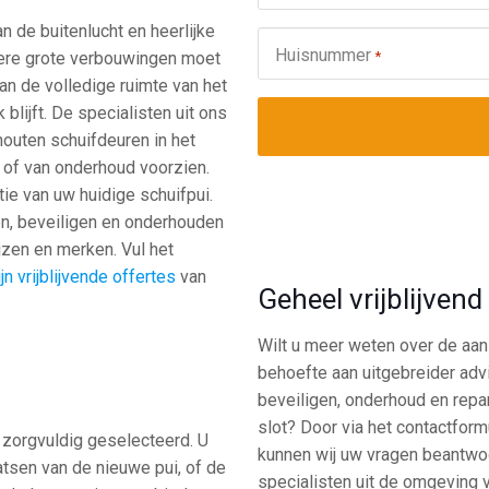
n de buitenlucht en heerlijke
Huisnummer
*
dere grote verbouwingen moet
van de volledige ruimte van het
 blijft. De specialisten uit ons
houten schuifdeuren in het
, of van onderhoud voorzien.
ie van uw huidige schuifpui.
en, beveiligen en onderhouden
ijzen en merken. Vul het
n vrijblijvende offertes
van
Geheel vrijblijven
Wilt u meer weten over de aans
behoefte aan uitgebreider adv
beveiligen, onderhoud en repa
slot? Door via het contactfor
n zorgvuldig geselecteerd. U
kunnen wij uw vragen beantwoo
tsen van de nieuwe pui, of de
specialisten uit de omgeving v