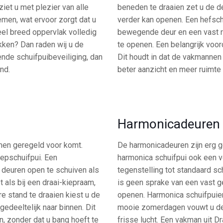
iet u met plezier van alle
beneden te draaien zet u de d
men, wat ervoor zorgt dat u
verder kan openen. Een hefsch
eel breed oppervlak volledig
bewegende deur en een vast ra
ekken? Dan raden wij u de
te openen. Een belangrijk voor
ende schuifpuibeveiliging, dan
Dit houdt in dat de vakmannen
nd.
beter aanzicht en meer ruimte
Harmonicadeuren
amen geregeld voor komt.
De harmonicadeuren zijn erg g
iepschuifpui. Een
harmonica schuifpui ook een v
 deuren open te schuiven als
tegenstelling tot standaard s
t als bij een draai-kiepraam,
is geen sprake van een vast g
e stand te draaien kiest u de
openen. Harmonica schuifpuien
gedeeltelijk naar binnen. Dit
mooie zomerdagen vouwt u de 
en, zonder dat u bang hoeft te
frisse lucht. Een vakman uit D