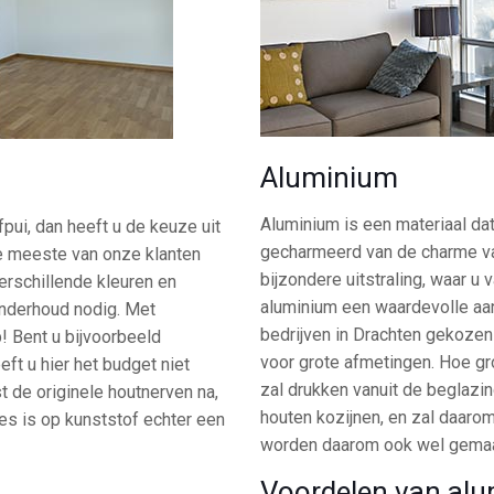
Aluminium
Aluminium is een materiaal dat
pui, dan heeft u de keuze uit
gecharmeerd van de charme van
de meeste van onze klanten
bijzondere uitstraling, waar 
verschillende kleuren en
aluminium een waardevolle aan
onderhoud nodig. Met
bedrijven in Drachten gekozen 
p! Bent u bijvoorbeeld
voor grote afmetingen. Hoe gr
ft u hier het budget niet
zal drukken vanuit de beglazin
 de originele houtnerven na,
houten kozijnen, en zal daaro
ies is op kunststof echter een
worden daarom ook wel gemaa
Voordelen van al