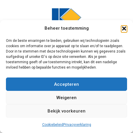
Beheer toestemming
Om de beste ervaringen te bieden, gebruiken wij technologieën zoals
cookies om informatie over je apparaat op te slaan en/of te raadplegen.
Knipping
Door in te stemmen met deze technologieën kunnen wij gegevens zoals
surfgedrag of unieke ID's op deze site verwerken. Als je geen
toestemming geeft of uw toestemming intrekt, kan dit een nadelige
Een unieke speler op de markt voor
invloed hebben op bepaalde functies en mogelijkheden.
schuifpuien is Knipping. Dit bedrijf
combineert namelijk kunststoffen en
Accepteren
aluminium onderdelen om te besparen op
de kosten, en de draagkracht van het
Weigeren
model te verbeteren. Door aluminium te
kiezen levert men bovendien een bijdrage
Bekijk voorkeuren
aan het milieu. Het beveiligen van
dergelijke schuifsystemen is het beste
Cookiebeleid
Privacyverklaring
mogelijk met een slot met