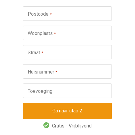
Werkza
Postcode
*
schuifp
Nie
Woonplaats
*
Repa
Ond
Straat
*
Omsch
Huisnummer
*
Toevoeging
Gratis - Vrijblijvend