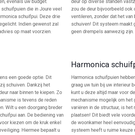
en, evenals uw budget.
deur op diverse standen vastz
 schuifpuien die in Joure veel
zou de deur bijvoorbeeld ook
armonica schuifpui. Deze drie
ventileren, zonder dat het van
egelicht. Indien gewenst zal
schuiven! Dit systeem maakt ge
 advies op maat voorzien.
geen drempels aanwezig zijn.
Harmonica schuif
ens een goede optie. Dit
Harmonica schuifpuien hebben
ij schuiven. Dankzij het
graag uw tuin bij uw interieur 
eur naar binnen te kiepen. Zo
kunt u deze altijd maar voor de
echanisme is tevens de reden
mechanisme mogelijk om het g
en. Wilt u een doorgang breder
variëren in de structuur, is h
schuifpui aan. De bediening van
plaatsen! Dit biedt vele voordel
rvoor kiezen om de kruk enkel
de woonkamer heel eenvoudig en 
eveiliging. Hiermee bepaalt u
systeem heeft u ruime keuze u