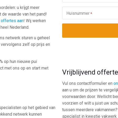
ordelen: u krijgt meer
Huisnummer
*
ogt de waarde van het pand!
 offertes aan
! Wij werken
 heel Nederland.
ons netwerk sturen u geheel
s vervolgens zelf op prijs en
0% op hun nieuwe pui
ct met ons op en start met
Vrijblijvend offer
Vul ons contactformulier en
on
aan u om de prijzen te vergelij
voorwaarden door. Wellicht be
voorzien of wilt u juist uw sch
specialisten op het gebied van
tussen meerdere vakmannen? V
 dekkend netwerk kunnen
specialist in kwestie vakwerk 