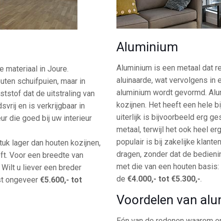
Aluminium
Aluminium is een metaal dat 
e materiaal in Joure.
aluinaarde, wat vervolgens in e
uten schuifpuien, maar in
aluminium wordt gevormd. Alu
tstof dat de uitstraling van
kozijnen. Het heeft een hele b
rij en is verkrijgbaar in
uiterlijk is bijvoorbeeld erg 
ur die goed bij uw interieur
metaal, terwijl het ook heel er
populair is bij zakelijke klant
uk lager dan houten kozijnen,
dragen, zonder dat de bedienin
ft. Voor een breedte van
met die van een houten basis: 
. Wilt u liever een breder
de
€4.000,- tot €5.300,-
.
ost ongeveer
€5.600,- tot
Voordelen van al
Eén van de redenen waarom onz