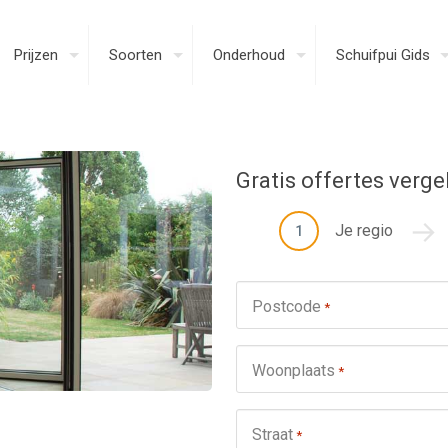
Prijzen
Soorten
Onderhoud
Schuifpui Gids
Gratis offertes verge
Je regio
1
Postcode
*
Woonplaats
*
Straat
*