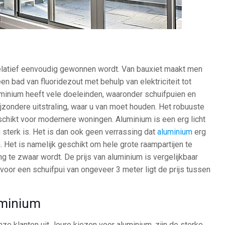
relatief eenvoudig gewonnen wordt. Van bauxiet maakt men
en bad van fluoridezout met behulp van elektriciteit tot
minium heeft vele doeleinden, waaronder schuifpuien en
ijzondere uitstraling, waar u van moet houden. Het robuuste
geschikt voor modernere woningen. Aluminium is een erg licht
g sterk is. Het is dan ook geen verrassing dat
aluminium
erg
en. Het is namelijk geschikt om hele grote raampartijen te
g te zwaar wordt. De prijs van aluminium is vergelijkbaar
voor een schuifpui van ongeveer 3 meter ligt de prijs tussen
uminium
e klanten uit Joure kiezen voor aluminium, zijn de sterke