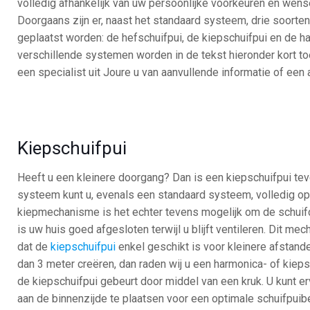
volledig afhankelijk van uw persoonlijke voorkeuren en wens
Doorgaans zijn er, naast het standaard systeem, drie soorten
geplaatst worden: de hefschuifpui, de kiepschuifpui en de h
verschillende systemen worden in de tekst hieronder kort to
een specialist uit Joure u van aanvullende informatie of een
Kiepschuifpui
Heeft u een kleinere doorgang? Dan is een kiepschuifpui tev
systeem kunt u, evenals een standaard systeem, volledig opz
kiepmechanisme is het echter tevens mogelijk om de schuifd
is uw huis goed afgesloten terwijl u blijft ventileren. Dit m
dat de
kiepschuifpui
enkel geschikt is voor kleinere afstand
dan 3 meter creëren, dan raden wij u een harmonica- of kiep
de kiepschuifpui gebeurt door middel van een kruk. U kunt e
aan de binnenzijde te plaatsen voor een optimale schuifpuib