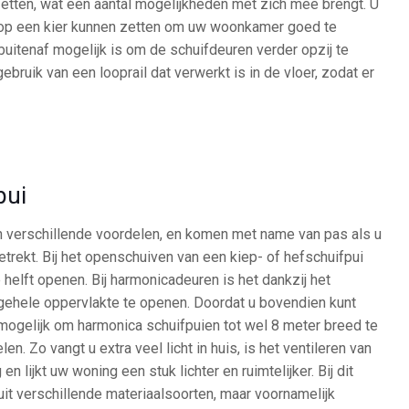
etten, wat een aantal mogelijkheden met zich mee brengt. U
 op een kier kunnen zetten om uw woonkamer goed te
 buitenaf mogelijk is om de schuifdeuren verder opzij te
bruik van een looprail dat verwerkt is in de vloer, zodat er
pui
 verschillende voordelen, en komen met name van pas als u
betrekt. Bij het openschuiven van een kiep- of hefschuifpui
 helft openen. Bij harmonicadeuren is het dankzij het
ehele oppervlakte te openen. Doordat u bovendien kunt
et mogelijk om harmonica schuifpuien tot wel 8 meter breed te
en. Zo vangt u extra veel licht in huis, is het ventileren van
lijkt uw woning een stuk lichter en ruimtelijker. Bij dit
it verschillende materiaalsoorten, maar voornamelijk