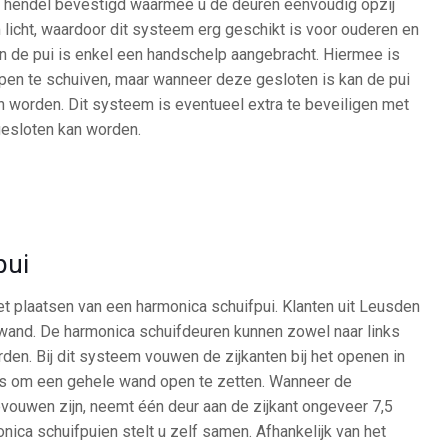
en hendel bevestigd waarmee u de deuren eenvoudig opzij
 licht, waardoor dit systeem erg geschikt is voor ouderen en
an de pui is enkel een handschelp aangebracht. Hiermee is
pen te schuiven, maar wanneer deze gesloten is kan de pui
 worden. Dit systeem is eventueel extra te beveiligen met
gesloten kan worden.
pui
het plaatsen van een harmonica schuifpui. Klanten uit Leusden
and. De harmonica schuifdeuren kunnen zowel naar links
en. Bij dit systeem vouwen de zijkanten bij het openen in
 is om een gehele wand open te zetten. Wanneer de
ouwen zijn, neemt één deur aan de zijkant ongeveer 7,5
nica schuifpuien stelt u zelf samen. Afhankelijk van het