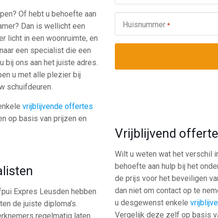
ppen? Of hebt u behoefte aan
Huisnummer
*
amer? Dan is wellicht een
r licht in een woonruimte, en
 naar een specialist die een
 bij ons aan het juiste adres.
n u met alle plezier bij
 uw schuifdeuren.
 enkele
vrijblijvende offertes
ken op basis van prijzen en
Vrijblijvend offer
Wilt u weten wat het verschil 
behoefte aan hulp bij het ond
listen
de prijs voor het beveiligen v
dan niet om contact op te nem
huifpui Expres Leusden hebben
u desgewenst enkele
vrijblij
ten de juiste diploma’s.
Vergelijk deze zelf op basis v
werknemers regelmatig laten