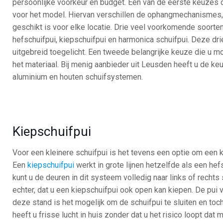
persoonlijke voorkeur en budget. Eén van de eerste keuzes
voor het model. Hiervan verschillen de ophangmechanismes, 
geschikt is voor elke locatie. Drie veel voorkomende soorten
hefschuifpui, kiepschuifpui en harmonica schuifpui. Deze d
uitgebreid toegelicht. Een tweede belangrijke keuze die u 
het materiaal. Bij menig aanbieder uit Leusden heeft u de ke
aluminium en houten schuifsystemen.
Kiepschuifpui
Voor een kleinere schuifpui is het tevens een optie om een k
Een
kiepschuifpui
werkt in grote lijnen hetzelfde als een hef
kunt u de deuren in dit systeem volledig naar links of rechts 
echter, dat u een kiepschuifpui ook open kan kiepen. De pui 
deze stand is het mogelijk om de schuifpui te sluiten en toc
heeft u frisse lucht in huis zonder dat u het risico loopt dat