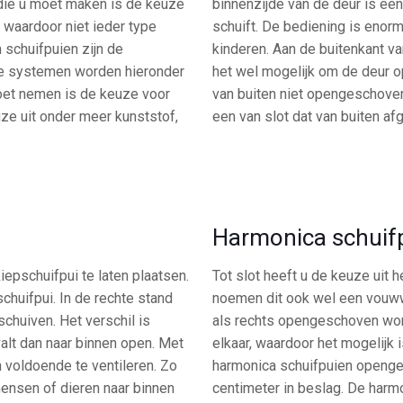
 die u moet maken is de keuze
binnenzijde van de deur is e
waardoor niet ieder type
schuift. De bediening is enorm
 schuifpuien zijn de
kinderen. Aan de buitenkant v
rie systemen worden hieronder
het wel mogelijk om de deur o
moet nemen is de keuze voor
van buiten niet opengeschoven
uze uit onder meer kunststof,
een van slot dat van buiten af
Harmonica schuif
iepschuifpui te laten plaatsen.
Tot slot heeft u de keuze uit 
schuifpui. In de rechte stand
noemen dit ook wel een vouww
schuiven. Het verschil is
als rechts opengeschoven word
valt dan naar binnen open. Met
elkaar, waardoor het mogelijk
h voldoende te ventileren. Zo
harmonica schuifpuien opengev
 mensen of dieren naar binnen
centimeter in beslag. De harmo