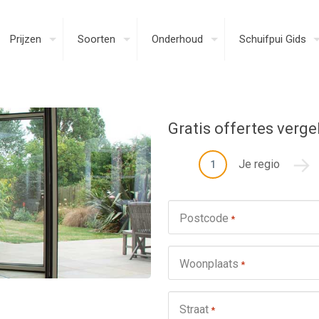
Prijzen
Soorten
Onderhoud
Schuifpui Gids
Gratis offertes verge
Je regio
1
Postcode
*
Woonplaats
*
Straat
*