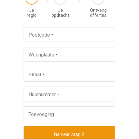
Je
Je
Ontvang
regio
opdracht
offertes
Werkza
Postcode
*
schuifp
Nie
Woonplaats
*
Repa
Ond
Straat
*
Omsch
Huisnummer
*
Toevoeging