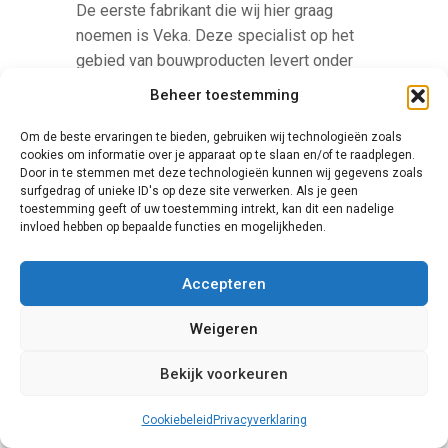
De eerste fabrikant die wij hier graag
noemen is Veka. Deze specialist op het
gebied van bouwproducten levert onder
meer rolluiken, ramen en platen waarmee
Beheer toestemming
elk woonpand een geheel eigen uitstraling
krijgt. De schuifpuien van Veka dragen
Om de beste ervaringen te bieden, gebruiken wij technologieën zoals
cookies om informatie over je apparaat op te slaan en/of te raadplegen.
allen bij aan een goede duurzaamheid, en
Door in te stemmen met deze technologieën kunnen wij gegevens zoals
zullen lange tijd meegaan. Voor deze
surfgedrag of unieke ID's op deze site verwerken. Als je geen
deuren is weinig onderhoud vereist: een
toestemming geeft of uw toestemming intrekt, kan dit een nadelige
invloed hebben op bepaalde functies en mogelijkheden.
jaarlijkse reiniging is voldoende.
Accepteren
Weigeren
Bekijk voorkeuren
Cookiebeleid
Privacyverklaring
Knipping