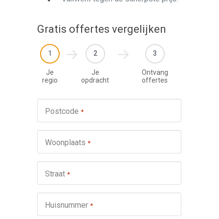
Gratis offertes vergelijken
1
2
3
Je
Je
Ontvang
regio
opdracht
offertes
Werkza
Postcode
*
schuifp
Nie
Woonplaats
*
Repa
Ond
Straat
*
Omsch
Huisnummer
*