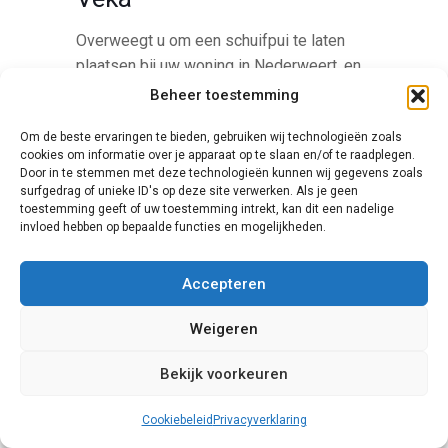
Overweegt u om een schuifpui te laten
plaatsen bij uw woning in Nederweert, en
wenst u een deur met hoge kwaliteit en
Beheer toestemming
lange levensduur? Kijk dan eens bij het
Om de beste ervaringen te bieden, gebruiken wij technologieën zoals
assortiment van Veka. Deze fabrikant
cookies om informatie over je apparaat op te slaan en/of te raadplegen.
levert zowel schuifpuien als rolluiken,
Door in te stemmen met deze technologieën kunnen wij gegevens zoals
ramen en platen van kunststof, die allen
surfgedrag of unieke ID's op deze site verwerken. Als je geen
toestemming geeft of uw toestemming intrekt, kan dit een nadelige
een uitermate geschikte keuze vormen
invloed hebben op bepaalde functies en mogelijkheden.
voor gebruik bij nieuwbouw en renovatie.
Bovendien is het bedrijf actief
Accepteren
milieubewust.
Weigeren
Bekijk voorkeuren
Cookiebeleid
Privacyverklaring