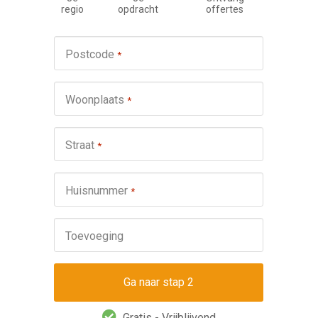
regio
opdracht
offertes
Werkza
Postcode
*
schuifp
Nie
Woonplaats
*
Repa
Ond
Straat
*
Omsch
Huisnummer
*
Toevoeging
Gratis - Vrijblijvend