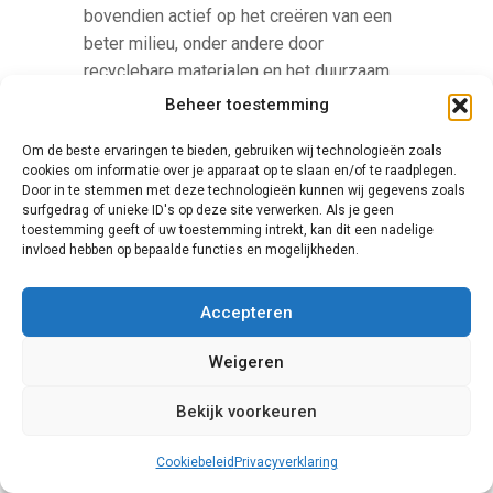
bovendien actief op het creëren van een
beter milieu, onder andere door
recyclebare materialen en het duurzaam
maken van productieprocessen. Hun
Beheer toestemming
schuifpuien hebben een hoge
Om de beste ervaringen te bieden, gebruiken wij technologieën zoals
isolatiewaarde.
cookies om informatie over je apparaat op te slaan en/of te raadplegen.
Door in te stemmen met deze technologieën kunnen wij gegevens zoals
surfgedrag of unieke ID's op deze site verwerken. Als je geen
toestemming geeft of uw toestemming intrekt, kan dit een nadelige
invloed hebben op bepaalde functies en mogelijkheden.
Accepteren
Weigeren
Knipping
Bekijk voorkeuren
Een zeer unieke aanbieder van
deurprofielen is Knipping. Dit Duitse
Cookiebeleid
Privacyverklaring
familiebedrijf levert schuifpuien in een