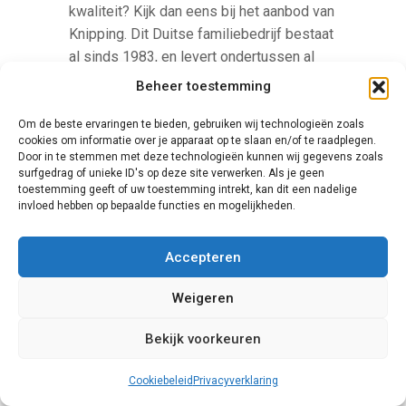
kwaliteit? Kijk dan eens bij het aanbod van
Knipping. Dit Duitse familiebedrijf bestaat
al sinds 1983, en levert ondertussen al
een paar jaar in Nederland. Men is met
Beheer toestemming
name actief op het gebied van innovatie,
waarbij woongemak en prijsreductie
Om de beste ervaringen te bieden, gebruiken wij technologieën zoals
cookies om informatie over je apparaat op te slaan en/of te raadplegen.
centraal staan. Zo produceert men steeds
Door in te stemmen met deze technologieën kunnen wij gegevens zoals
betere artikelen, terwijl de prijzen
surfgedrag of unieke ID's op deze site verwerken. Als je geen
toestemming geeft of uw toestemming intrekt, kan dit een nadelige
voortdurend laag blijven.
invloed hebben op bepaalde functies en mogelijkheden.
Accepteren
Weigeren
Bekijk voorkeuren
Finstral
Cookiebeleid
Privacyverklaring