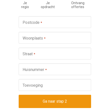
Je
Je
Ontvang
regio
opdracht
offertes
Werkza
Postcode
*
schuifp
Nie
Woonplaats
*
Repa
Ond
Straat
*
Omsch
Huisnummer
*
Toevoeging