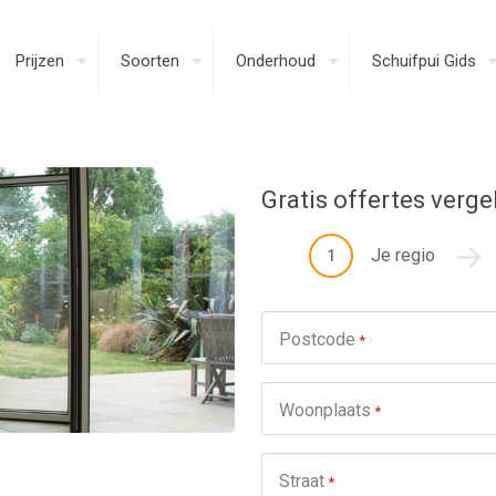
Prijzen
Soorten
Onderhoud
Schuifpui Gids
Gratis offertes verge
Je regio
1
Postcode
*
Woonplaats
*
Straat
*