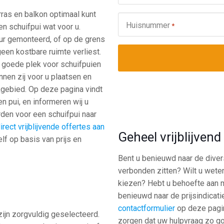
ras en balkon optimaal kunt
Huisnummer
*
en schuifpui wat voor u.
ur gemonteerd, of op de grens
een kostbare ruimte verliest.
de goede plek voor schuifpuien
nen zij voor u plaatsen en
kgebied. Op deze pagina vindt
n pui, en informeren wij u
rden voor een schuifpui naar
irect vrijblijvende offertes aan
Geheel vrijblijven
lf op basis van prijs en
Bent u benieuwd naar de dive
verbonden zitten? Wilt u weten
kiezen? Hebt u behoefte aan m
benieuwd naar de prijsindicati
contactformulier
op deze pagin
zijn zorgvuldig geselecteerd.
zorgen dat uw hulpvraag zo g