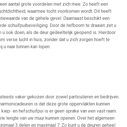
een aantal grote voordelen met zich mee. Zo heeft een
chtdichtheid, waarmee tocht voorkomen wordt. Dit heeft
latiewaarde van de gehele gevel. Daarnaast beschikt een
ede schuifpuibeveiliging. Door de hefboom te draaien zet u
an u ook doen, als de deur gedeeltelijk geopend is. Hierdoor
om verse lucht in huis, zonder dat u zich zorgen hoeft te
j u naar binnen kan lopen.
steeds vaker gekozen door zowel particulieren en bedrijven.
 harmonicadeuren is dat deze grote oppervlakten kunnen
e kiep- en hefschuifpui is er geen sprake van een vast raam.
hele lengte van uw muur kunnen openen. Over het algemeen
minimaal 3 delen en maximaal 7. Zo kunt u de deuren geheel