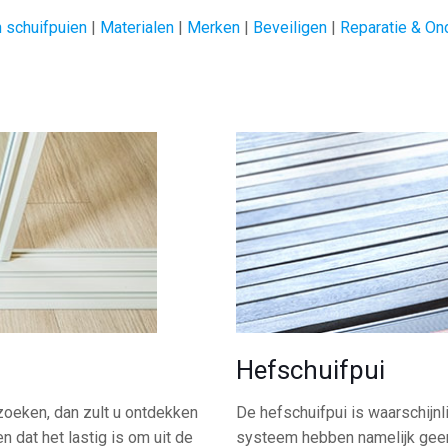
 schuifpuien
|
Materialen
|
Merken
|
Beveiligen
|
Reparatie & On
Hefschuifpui
zoeken, dan zult u ontdekken
De hefschuifpui is waarschijnl
n dat het lastig is om uit de
systeem hebben namelijk geen