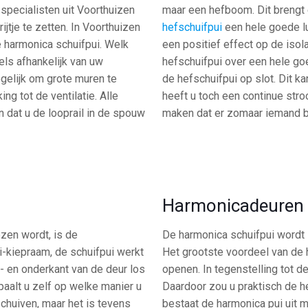
specialisten uit Voorthuizen
maar een hefboom. Dit brengt 
tje te zetten. In Voorthuizen
hefschuifpui
een hele goede lu
e harmonica schuifpui. Welk
een positief effect op de iso
ls afhankelijk van uw
hefschuifpui over een hele go
gelijk om grote muren te
de hefschuifpui op slot. Dit k
g tot de ventilatie. Alle
heeft u toch een continue stro
n dat u de looprail in de spouw
maken dat er zomaar iemand bi
Harmonicadeuren
zen wordt, is de
De harmonica schuifpui wordt 
i-kiepraam, de schuifpui werkt
Het grootste voordeel van de
- en onderkant van de deur los
openen. In tegenstelling tot d
paalt u zelf op welke manier u
Daardoor zou u praktisch de 
schuiven, maar het is tevens
bestaat de harmonica pui uit 