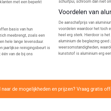
schuifpui, schroom dan niet 
 klanten met een beperkt
Voordelen van al
De aanschafprijs van aluminium
voordelen waardoor het toch ee
ffen basis van hun
heel erg sterk. Hierdoor is he
 zich meebrengt, zoals een
aluminium de beglazing goed za
een hele lange levensduur.
weersomstandigheden, waardoo
n jaarlijkse reinigingsbeurt is
kunststof is aluminium erg ee
 één van de bij ons
naar de mogelijkheden en prijzen? Vraag gratis off