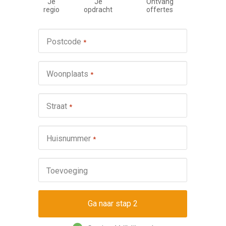
Je
Je
Ontvang
regio
opdracht
offertes
Werkza
Postcode
*
schuifp
Nie
Woonplaats
*
Repa
Ond
Straat
*
Omsch
Huisnummer
*
Toevoeging