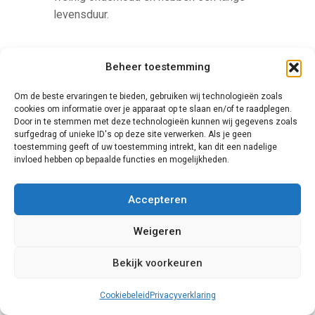
levensduur.
Beheer toestemming
Om de beste ervaringen te bieden, gebruiken wij technologieën zoals
cookies om informatie over je apparaat op te slaan en/of te raadplegen.
Door in te stemmen met deze technologieën kunnen wij gegevens zoals
surfgedrag of unieke ID's op deze site verwerken. Als je geen
toestemming geeft of uw toestemming intrekt, kan dit een nadelige
Knipping
invloed hebben op bepaalde functies en mogelijkheden.
Een unieke speler op de markt voor
Accepteren
schuifpuien is Knipping. Dit bedrijf
combineert namelijk kunststoffen en
Weigeren
aluminium onderdelen om te besparen op
de kosten, en de draagkracht van het
Bekijk voorkeuren
model te verbeteren. Door aluminium te
Cookiebeleid
Privacyverklaring
kiezen levert men bovendien een bijdrage
aan het milieu. Het beveiligen van