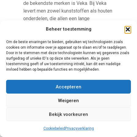
de bekendste merken is Veka. Bij Veka
levert men zowel kunststoffen als houten
onderdelen, die allen een lange
levensduur hebben. Bij Veka richt men
Beheer toestemming
zich bovendien op een beter milieu, onder
meer door deelname aan
Om de beste ervaringen te bieden, gebruiken wij technologieën zoals
cookies om informatie over je apparaat op te slaan en/of te raadplegen.
recyclingactiviteiten en een zorgvuldige
Door in te stemmen met deze technologieën kunnen wij gegevens zoals
keuze van grondstoffen en
surfgedrag of unieke ID's op deze site verwerken. Als je geen
productieprocessen die weinig energie
toestemming geeft of uw toestemming intrekt, kan dit een nadelige
invloed hebben op bepaalde functies en mogelijkheden.
vragen.
Accepteren
Weigeren
Bekijk voorkeuren
Cookiebeleid
Privacyverklaring
Knipping