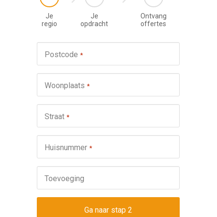
Je
Je
Ontvang
regio
opdracht
offertes
Werkza
Postcode
*
schuifp
Nie
Woonplaats
*
Repa
Ond
Straat
*
Omsch
Huisnummer
*
Toevoeging