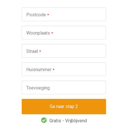
Werkza
Postcode
*
schuifp
Nie
Woonplaats
*
Repa
Ond
Straat
*
Omsch
Huisnummer
*
Toevoeging
Gratis - Vrijblijvend