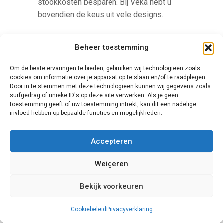
stookkosten besparen. Bij Veka hebt u
bovendien de keus uit vele designs.
Beheer toestemming
Om de beste ervaringen te bieden, gebruiken wij technologieën zoals
cookies om informatie over je apparaat op te slaan en/of te raadplegen.
Door in te stemmen met deze technologieën kunnen wij gegevens zoals
surfgedrag of unieke ID's op deze site verwerken. Als je geen
toestemming geeft of uw toestemming intrekt, kan dit een nadelige
invloed hebben op bepaalde functies en mogelijkheden.
Knipping
Een Duits familiebedrijf dat in de laatste
Accepteren
jaren ook naar Nederland is uitgebreid, is
Weigeren
Knipping. Het voordeel van de uitbreiding
naar Nederland is dat de producten nu ook
Bekijk voorkeuren
voldoen aan de Nederlandse eisen op het
gebied van kwaliteit, schuifpuibeveiliging
Cookiebeleid
Privacyverklaring
en duurzaamheid. Daarnaast combineert