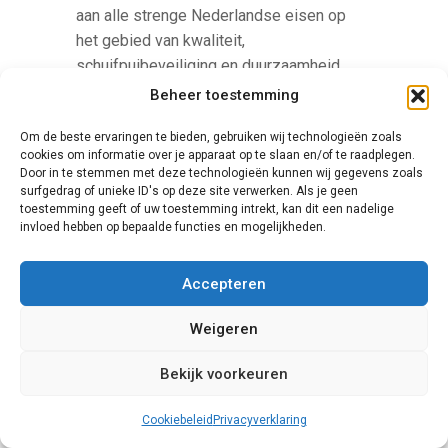
aan alle strenge Nederlandse eisen op
het gebied van kwaliteit,
schuifpuibeveiliging en duurzaamheid.
Beheer toestemming
Om de beste ervaringen te bieden, gebruiken wij technologieën zoals
cookies om informatie over je apparaat op te slaan en/of te raadplegen.
Door in te stemmen met deze technologieën kunnen wij gegevens zoals
surfgedrag of unieke ID's op deze site verwerken. Als je geen
toestemming geeft of uw toestemming intrekt, kan dit een nadelige
invloed hebben op bepaalde functies en mogelijkheden.
Finstral
Accepteren
De prijzen van de producten van het merk
Weigeren
Finstral liggen relatief hoog, maar bij dit
merk krijgt u zeker waar voor u geld.
Bekijk voorkeuren
Finstral biedt een grote variatie aan
verschillende producten. Als u op zoek
Cookiebeleid
Privacyverklaring
bent naar een schuifpui met een