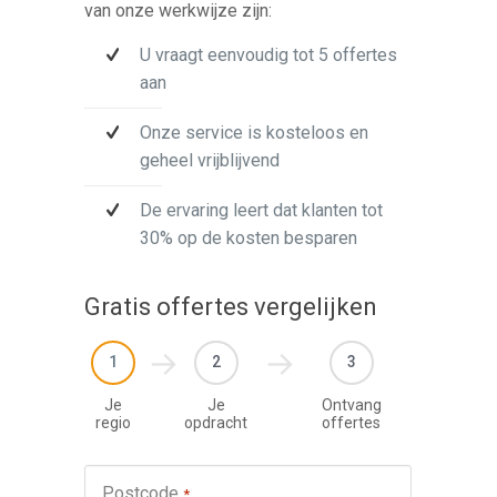
van onze werkwijze zijn:
U vraagt eenvoudig tot 5 offertes
aan
Onze service is kosteloos en
geheel vrijblijvend
De ervaring leert dat klanten tot
30% op de kosten besparen
Gratis offertes vergelijken
1
2
3
Je
Je
Ontvang
regio
opdracht
offertes
Werkza
Postcode
*