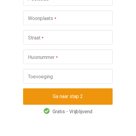
schuifp
Nie
Woonplaats
*
Repa
Ond
Straat
*
Omsch
Huisnummer
*
Toevoeging
Gratis - Vrijblijvend