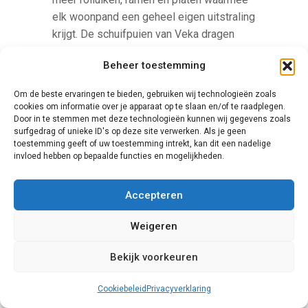
elk woonpand een geheel eigen uitstraling
krijgt. De schuifpuien van Veka dragen
allen bij aan een goede duurzaamheid, en
Beheer toestemming
zullen lange tijd meegaan. Voor deze
deuren is weinig onderhoud vereist: een
Om de beste ervaringen te bieden, gebruiken wij technologieën zoals
jaarlijkse reiniging is voldoende.
cookies om informatie over je apparaat op te slaan en/of te raadplegen.
Door in te stemmen met deze technologieën kunnen wij gegevens zoals
surfgedrag of unieke ID's op deze site verwerken. Als je geen
toestemming geeft of uw toestemming intrekt, kan dit een nadelige
invloed hebben op bepaalde functies en mogelijkheden.
Accepteren
Weigeren
Knipping
Bekijk voorkeuren
Een tweede bedrijf dat wij bij u onder de
Cookiebeleid
Privacyverklaring
aandacht willen brengen is Knipping. Dit