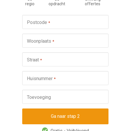
regio
opdracht
offertes
Werkza
Postcode
*
schuifp
Nie
Woonplaats
*
Repa
Ond
Straat
*
Omsch
Huisnummer
*
Toevoeging
Gratis - Vrijblijvend