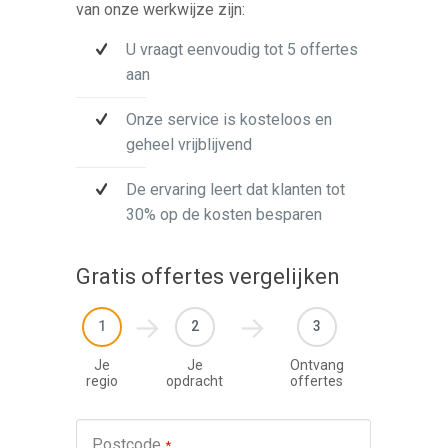
van onze werkwijze zijn:
U vraagt eenvoudig tot 5 offertes
aan
Onze service is kosteloos en
geheel vrijblijvend
De ervaring leert dat klanten tot
30% op de kosten besparen
Gratis offertes vergelijken
1
2
3
Je
Je
Ontvang
regio
opdracht
offertes
Werkza
Postcode
*