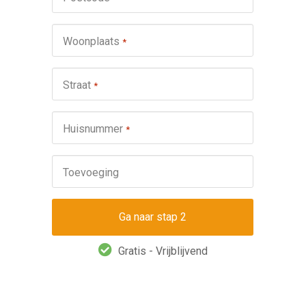
schuifp
Nie
Woonplaats
*
Repa
Ond
Straat
*
Omsch
Huisnummer
*
Toevoeging
Gratis - Vrijblijvend