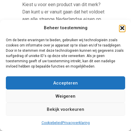
Kiest u voor een product van dit merk?
Dan kunt u er vanuit gaan dat het voldoet
aan alle strenge Nederlandse eisen op
het gebied van kwaliteit,
Beheer toestemming
schuifpuibeveiliging en duurzaamheid.
Om de beste ervaringen te bieden, gebruiken wij technologieën zoals
cookies om informatie over je apparaat op te slaan en/of te raadplegen.
Door in te stemmen met deze technologieën kunnen wij gegevens zoals
surfgedrag of unieke ID's op deze site verwerken. Als je geen
toestemming geeft of uw toestemming intrekt, kan dit een nadelige
invloed hebben op bepaalde functies en mogelijkheden.
Accepteren
Finstral
Weigeren
De prijzen van de producten van het merk
Bekijk voorkeuren
Finstral liggen relatief hoog, maar bij dit
merk krijgt u zeker waar voor u geld.
Cookiebeleid
Privacyverklaring
Finstral biedt een grote variatie aan