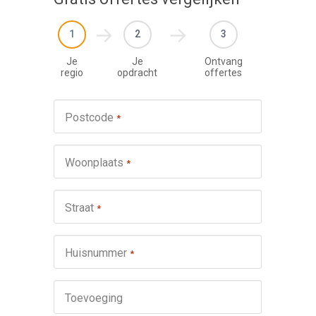
1
2
3
Je
Je
Ontvang
regio
opdracht
offertes
Werkza
Postcode
*
schuifp
Nie
Woonplaats
*
Repa
Ond
Straat
*
Omsch
Huisnummer
*
Toevoeging