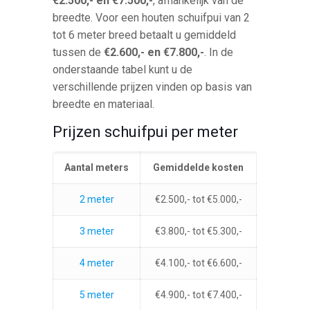
€2.500,- en €7.500,-
, afhankelijk van de
breedte. Voor een houten schuifpui van 2
tot 6 meter breed betaalt u gemiddeld
tussen de
€2.600,- en €7.800,-
. In de
onderstaande tabel kunt u de
verschillende prijzen vinden op basis van
breedte en materiaal.
Prijzen schuifpui per meter
Aantal meters
Gemiddelde kosten
2 meter
€2.500,- tot €5.000,-
3 meter
€3.800,- tot €5.300,-
4 meter
€4.100,- tot €6.600,-
5 meter
€4.900,- tot €7.400,-