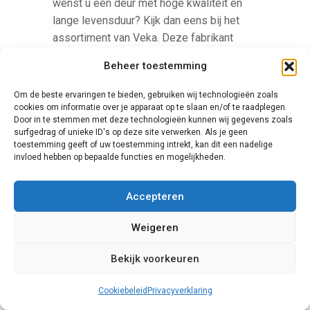
wenst u een deur met hoge kwaliteit en
lange levensduur? Kijk dan eens bij het
assortiment van Veka. Deze fabrikant
levert zowel schuifpuien als rolluiken,
Beheer toestemming
ramen en platen van kunststof, die allen
een uitermate geschikte keuze vormen
Om de beste ervaringen te bieden, gebruiken wij technologieën zoals
voor gebruik bij nieuwbouw en renovatie.
cookies om informatie over je apparaat op te slaan en/of te raadplegen.
Door in te stemmen met deze technologieën kunnen wij gegevens zoals
Bovendien is het bedrijf actief
surfgedrag of unieke ID's op deze site verwerken. Als je geen
milieubewust.
toestemming geeft of uw toestemming intrekt, kan dit een nadelige
invloed hebben op bepaalde functies en mogelijkheden.
Accepteren
Weigeren
Bekijk voorkeuren
Knipping
Cookiebeleid
Privacyverklaring