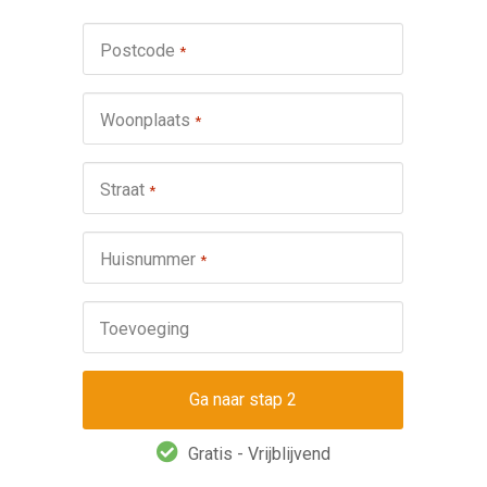
Werkza
Postcode
*
schuifp
Nie
Woonplaats
*
Repa
Ond
Straat
*
Omsch
Huisnummer
*
Toevoeging
Gratis - Vrijblijvend