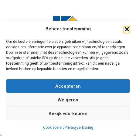
Beheer toestemming
Om de beste ervaringen te bieden, gebruiken wij technologieën zoals
cookies om informatie over je apparaat op te slaan en/of te raadplegen.
Door in te stemmen met deze technologieën kunnen wij gegevens zoals
Knipping
surfgedrag of unieke ID's op deze site verwerken. Als je geen
toestemming geeft of uw toestemming intrekt, kan dit een nadelige
invloed hebben op bepaalde functies en mogelijkheden.
Een unieke speler op de markt voor
schuifpuien is Knipping. Dit bedrijf
Accepteren
combineert namelijk kunststoffen en
aluminium onderdelen om te besparen op
Weigeren
de kosten, en de draagkracht van het
model te verbeteren. Door aluminium te
Bekijk voorkeuren
kiezen levert men bovendien een bijdrage
aan het milieu. Het beveiligen van
Cookiebeleid
Privacyverklaring
dergelijke schuifsystemen is het beste