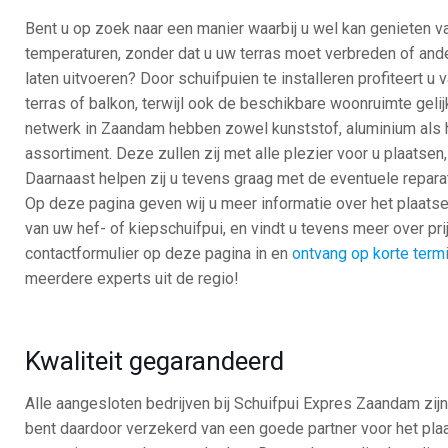
Bent u op zoek naar een manier waarbij u wel kan genieten va
temperaturen, zonder dat u uw terras moet verbreden of an
laten uitvoeren? Door schuifpuien te installeren profiteert u 
terras of balkon, terwijl ook de beschikbare woonruimte gelijk
netwerk in Zaandam hebben zowel kunststof, aluminium als h
assortiment. Deze zullen zij met alle plezier voor u plaatsen
Daarnaast helpen zij u tevens graag met de eventuele reparat
Op deze pagina geven wij u meer informatie over het plaats
van uw hef- of kiepschuifpui, en vindt u tevens meer over pr
contactformulier op deze pagina in en
ontvang op korte termij
meerdere experts uit de regio!
Kwaliteit gegarandeerd
Alle aangesloten bedrijven bij Schuifpui Expres Zaandam zij
bent daardoor verzekerd van een goede partner voor het plaa