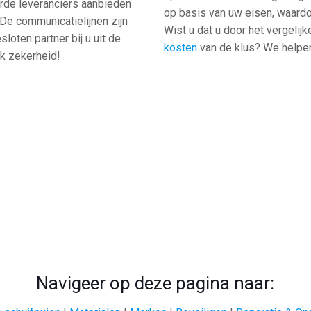
erde leveranciers aanbieden
op basis van uw eisen, waardoor
De communicatielijnen zijn
Wist u dat u door het vergelij
loten partner bij u uit de
kosten
van de klus? We helpen
ook zekerheid!
Navigeer op deze pagina naar: