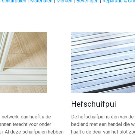
 schuifpuien
|
Materialen
|
Merken
|
Beveiligen
|
Reparatie & On
Hefschuifpui
s netwerk, dan heeft u de
De hefschuifpui is één van 
mannen terecht voor onder
bediend met een hendel die w
ui. Al deze schuifpuien hebben
haalt u de deur van het slot z