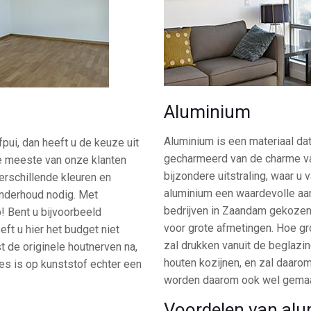
Aluminium
Aluminium is een materiaal dat
pui, dan heeft u de keuze uit
gecharmeerd van de charme van
de meeste van onze klanten
bijzondere uitstraling, waar 
verschillende kleuren en
aluminium een waardevolle aan
onderhoud nodig. Met
bedrijven in Zaandam gekozen 
p! Bent u bijvoorbeeld
voor grote afmetingen. Hoe gr
ft u hier het budget niet
zal drukken vanuit de beglazin
 de originele houtnerven na,
houten kozijnen, en zal daaro
ies is op kunststof echter een
worden daarom ook wel gemaa
Voordelen van al