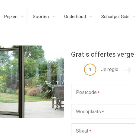
Prijzen
Soorten
Onderhoud
Schuifpui Gids
Gratis offertes verge
Je regio
1
Postcode
*
Woonplaats
*
Straat
*