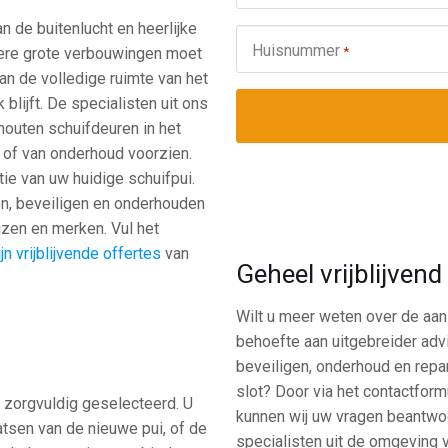
n de buitenlucht en heerlijke
Huisnummer
*
dere grote verbouwingen moet
van de volledige ruimte van het
 blijft. De specialisten uit ons
outen schuifdeuren in het
, of van onderhoud voorzien.
ie van uw huidige schuifpui.
en, beveiligen en onderhouden
ijzen en merken. Vul het
n vrijblijvende offertes
van
Geheel vrijblijven
Wilt u meer weten over de aans
behoefte aan uitgebreider adv
beveiligen, onderhoud en repa
slot? Door via het contactfor
n zorgvuldig geselecteerd. U
kunnen wij uw vragen beantwoo
tsen van de nieuwe pui, of de
specialisten uit de omgeving v