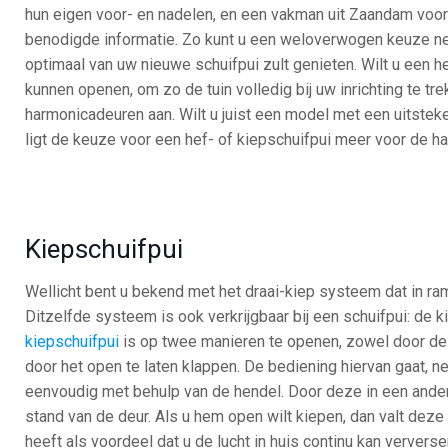
hun eigen voor- en nadelen, en een vakman uit Zaandam voorz
benodigde informatie. Zo kunt u een weloverwogen keuze ne
optimaal van uw nieuwe schuifpui zult genieten. Wilt u een h
kunnen openen, om zo de tuin volledig bij uw inrichting te tr
harmonicadeuren aan. Wilt u juist een model met een uitstek
ligt de keuze voor een hef- of kiepschuifpui meer voor de ha
Kiepschuifpui
Wellicht bent u bekend met het draai-kiep systeem dat in r
Ditzelfde systeem is ook verkrijgbaar bij een schuifpui: de k
kiepschuifpui
is op twee manieren te openen, zowel door de
door het open te laten klappen. De bediening hiervan gaat, ne
eenvoudig met behulp van de hendel. Door deze in een ander
stand van de deur. Als u hem open wilt kiepen, dan valt deze 
heeft als voordeel dat u de lucht in huis continu kan ververs