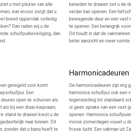
iet u met plezier van alle
beneden te draaien zet u de d
men, wat ervoor zorgt dat u
verder kan openen. Een hefsch
eel breed oppervlak volledig
bewegende deur en een vast ra
ekken? Dan raden wij u de
te openen. Een belangrijk voor
ende schuifpuibeveiliging, dan
Dit houdt in dat de vakmannen
nd.
beter aanzicht en meer ruimte
Harmonicadeuren
amen geregeld voor komt.
De harmonicadeuren zijn erg g
iepschuifpui. Een
harmonica schuifpui ook een v
 deuren open te schuiven als
tegenstelling tot standaard s
t als bij een draai-kiepraam,
is geen sprake van een vast g
e stand te draaien kiest u de
openen. Harmonica schuifpuien
gedeeltelijk naar binnen. Dit
mooie zomerdagen vouwt u de 
en, zonder dat u bang hoeft te
frisse lucht. Een vakman uit 