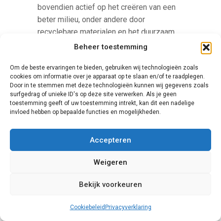
bovendien actief op het creëren van een
beter milieu, onder andere door
recyclebare materialen en het duurzaam
maken van productieprocessen. Hun
Beheer toestemming
schuifpuien hebben een hoge
Om de beste ervaringen te bieden, gebruiken wij technologieën zoals
isolatiewaarde.
cookies om informatie over je apparaat op te slaan en/of te raadplegen.
Door in te stemmen met deze technologieën kunnen wij gegevens zoals
surfgedrag of unieke ID's op deze site verwerken. Als je geen
toestemming geeft of uw toestemming intrekt, kan dit een nadelige
invloed hebben op bepaalde functies en mogelijkheden.
Accepteren
Weigeren
Knipping
Bekijk voorkeuren
Een zeer unieke aanbieder van
deurprofielen is Knipping. Dit Duitse
Cookiebeleid
Privacyverklaring
familiebedrijf levert schuifpuien in een