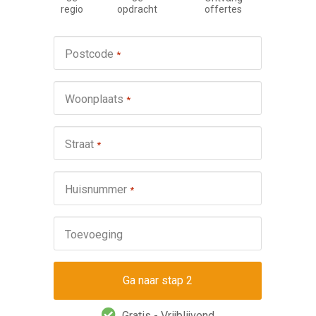
regio
opdracht
offertes
Werkza
Postcode
*
schuifp
Nie
Woonplaats
*
Repa
Ond
Straat
*
Omsch
Huisnummer
*
Toevoeging
Gratis - Vrijblijvend