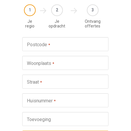
1
2
3
Je
Je
Ontvang
regio
opdracht
offertes
Werkza
Postcode
*
schuifp
Nie
Woonplaats
*
Repa
Ond
Straat
*
Omsch
Huisnummer
*
Toevoeging