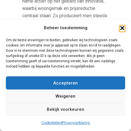
name actief op het gebied van innovatie,
waarbij woongemak en prijsreductie
centraal staan. Zo produceert men steeds
betere artikelen, terwijl de prijzen
Beheer toestemming
voortdurend laag blijven.
Om de beste ervaringen te bieden, gebruiken wij technologieën zoals
cookies om informatie over je apparaat op te slaan en/of te raadplegen.
Door in te stemmen met deze technologieën kunnen wij gegevens zoals
surfgedrag of unieke ID's op deze site verwerken. Als je geen
toestemming geeft of uw toestemming intrekt, kan dit een nadelige
invloed hebben op bepaalde functies en mogelijkheden.
Accepteren
Finstral
Weigeren
Een andere specialist op het gebied van
Bekijk voorkeuren
kunststof schuifpuien is Finstral. Bij deze
fabrikant is duurzaamheid het centrale
Cookiebeleid
Privacyverklaring
onderwerp. Daarnaast is bij Finstral vrijwel