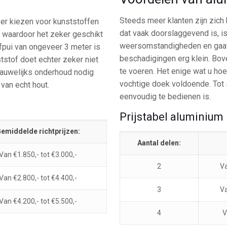
Steeds meer klanten zijn zich
ker kiezen voor kunststoffen
dat vaak doorslaggevend is, i
l, waardoor het zeker geschikt
weersomstandigheden en gaat 
fpui van ongeveer 3 meter is
beschadigingen erg klein. Bov
ststof doet echter zeker niet
te voeren. Het enige wat u hoef
 nauwelijks onderhoud nodig
vochtige doek voldoende. Tot s
 van echt hout.
eenvoudig te bedienen is.
Prijstabel aluminium
emiddelde richtprijzen:
Aantal delen:
Van €1.850,- tot €3.000,-
2
Va
Van €2.800,- tot €4.400,-
3
Va
Van €4.200,- tot €5.500,-
4
V