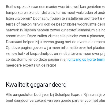
Bent u op zoek naar een manier waarbij u wel kan genieten va
temperaturen, zonder dat u uw terras moet verbreden of an
laten uitvoeren? Door schuifpuien te installeren profiteert u 
terras of balkon, terwijl ook de beschikbare woonruimte gelijk
netwerk in Rijssen hebben zowel kunststof, aluminium als ho
assortiment. Deze zullen zij met alle plezier voor u plaatsen
Daarnaast helpen zij u tevens graag met de eventuele reparat
Op deze pagina geven wij u meer informatie over het plaats
van uw hef- of kiepschuifpui, en vindt u tevens meer over pr
contactformulier op deze pagina in en
ontvang op korte termij
meerdere experts uit de regio!
Kwaliteit gegarandeerd
Alle aangesloten bedrijven bij Schuifpui Expres Rijssen zijn
bent daardoor verzekerd van een goede partner voor het plaa