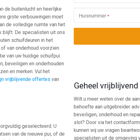
n de buitenlucht en heerlijke
Huisnummer
*
dere grote verbouwingen moet
van de volledige ruimte van het
 blijft. De specialisten uit ons
uten schuifdeuren in het
, of van onderhoud voorzien.
ie van uw huidige schuifpui.
en, beveiligen en onderhouden
ijzen en merken. Vul het
n vrijblijvende offertes
van
Geheel vrijblijven
Wilt u meer weten over de aans
behoefte aan uitgebreider adv
beveiligen, onderhoud en repa
slot? Door via het contactfor
 zorgvuldig geselecteerd. U
kunnen wij uw vragen beantwoo
tsen van de nieuwe pui, of de
specialisten uit de omgeving va