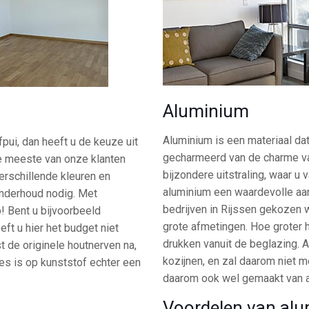
Aluminium
Aluminium is een materiaal dat
pui, dan heeft u de keuze uit
gecharmeerd van de charme van
de meeste van onze klanten
bijzondere uitstraling, waar 
verschillende kleuren en
aluminium een waardevolle aan
onderhoud nodig. Met
bedrijven in Rijssen gekozen w
p! Bent u bijvoorbeeld
grote afmetingen. Hoe groter 
ft u hier het budget niet
drukken vanuit de beglazing. 
 de originele houtnerven na,
kozijnen, en zal daarom niet 
ies is op kunststof echter een
daarom ook wel gemaakt van a
Voordelen van al