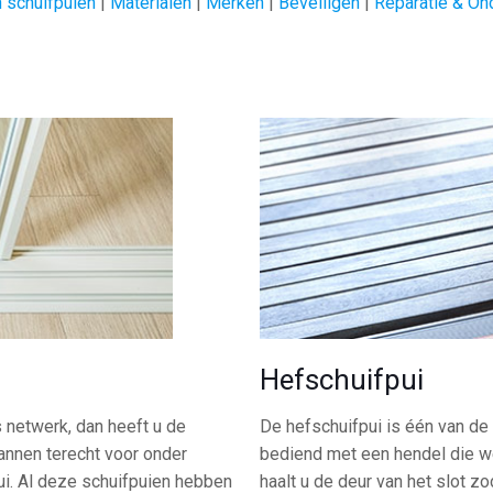
 schuifpuien
|
Materialen
|
Merken
|
Beveiligen
|
Reparatie & On
Hefschuifpui
s netwerk, dan heeft u de
De hefschuifpui is één van 
mannen terecht voor onder
bediend met een hendel die w
ui. Al deze schuifpuien hebben
haalt u de deur van het slot z