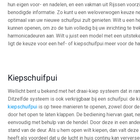
hun eigen voor- en nadelen, en een vakman uit Rijssen voorzi
benodigde informatie. Zo kunt u een weloverwogen keuze ne
optimaal van uw nieuwe schuifpui zult genieten. Wilt u een h
kunnen openen, om zo de tuin volledig bij uw inrichting te tr
harmonicadeuren aan. Wilt u juist een model met een uitstek
ligt de keuze voor een hef- of kiepschuifpui meer voor de ha
Kiepschuifpui
Wellicht bent u bekend met het draai-kiep systeem dat in r
Ditzelfde systeem is ook verkrijgbaar bij een schuifpui: de k
kiepschuifpui
is op twee manieren te openen, zowel door de
door het open te laten klappen. De bediening hiervan gaat, ne
eenvoudig met behulp van de hendel. Door deze in een ander
stand van de deur. Als u hem open wilt kiepen, dan valt deze 
heeft als voordeel dat u de lucht in huis continu kan ververs