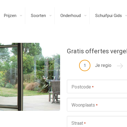
Prijzen
Soorten
Onderhoud
Schuifpui Gids
Gratis offertes verge
Je regio
1
Postcode
*
Woonplaats
*
Straat
*