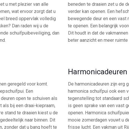
et u met plezier van alle
beneden te draaien zet u de d
men, wat ervoor zorgt dat u
verder kan openen. Een hefsch
eel breed oppervlak volledig
bewegende deur en een vast ra
ekken? Dan raden wij u de
te openen. Een belangrijk voor
ende schuifpuibeveiliging, dan
Dit houdt in dat de vakmannen
nd.
beter aanzicht en meer ruimte
Harmonicadeuren
amen geregeld voor komt.
De harmonicadeuren zijn erg g
iepschuifpui. Een
harmonica schuifpui ook een v
 deuren open te schuiven als
tegenstelling tot standaard s
t als bij een draai-kiepraam,
is geen sprake van een vast g
e stand te draaien kiest u de
openen. Harmonica schuifpuien
gedeeltelijk naar binnen. Dit
mooie zomerdagen vouwt u de 
en, zonder dat u bang hoeft te
frisse lucht. Een vakman uit R