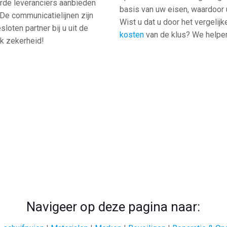
erde leveranciers aanbieden
basis van uw eisen, waardoor u 
De communicatielijnen zijn
Wist u dat u door het vergelij
loten partner bij u uit de
kosten
van de klus? We helpen 
ook zekerheid!
Navigeer op deze pagina naar: