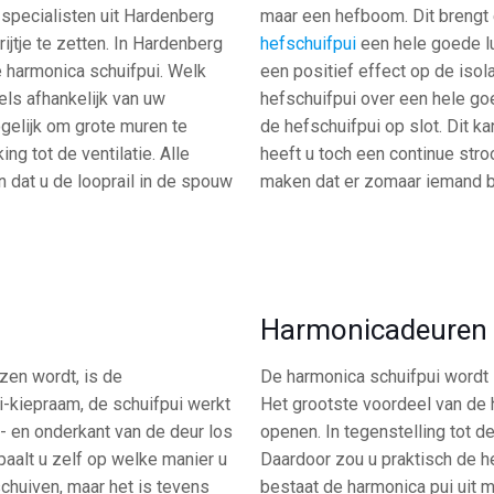
 specialisten uit Hardenberg
maar een hefboom. Dit brengt 
tje te zetten. In Hardenberg
hefschuifpui
een hele goede lu
e harmonica schuifpui. Welk
een positief effect op de iso
ls afhankelijk van uw
hefschuifpui over een hele go
gelijk om grote muren te
de hefschuifpui op slot. Dit k
g tot de ventilatie. Alle
heeft u toch een continue stro
n dat u de looprail in de spouw
maken dat er zomaar iemand bi
Harmonicadeuren
zen wordt, is de
De harmonica schuifpui wordt 
i-kiepraam, de schuifpui werkt
Het grootste voordeel van de
- en onderkant van de deur los
openen. In tegenstelling tot d
paalt u zelf op welke manier u
Daardoor zou u praktisch de 
schuiven, maar het is tevens
bestaat de harmonica pui uit 