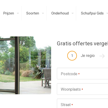
Prijzen
Soorten
Onderhoud
Schuifpui Gids
Gratis offertes verge
Je regio
1
Postcode
*
Woonplaats
*
Straat
*