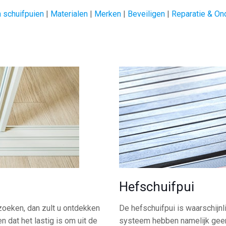
 schuifpuien
|
Materialen
|
Merken
|
Beveiligen
|
Reparatie & On
Hefschuifpui
zoeken, dan zult u ontdekken
De hefschuifpui is waarschijnl
n dat het lastig is om uit de
systeem hebben namelijk geen