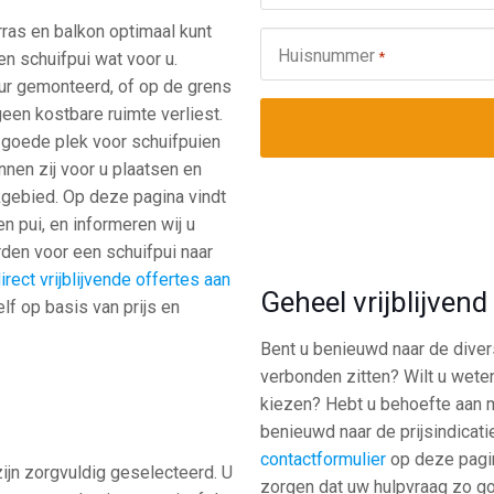
ras en balkon optimaal kunt
Huisnummer
*
en schuifpui wat voor u.
ur gemonteerd, of op de grens
een kostbare ruimte verliest.
e goede plek voor schuifpuien
nen zij voor u plaatsen en
kgebied. Op deze pagina vindt
n pui, en informeren wij u
rden voor een schuifpui naar
irect vrijblijvende offertes aan
Geheel vrijblijven
lf op basis van prijs en
Bent u benieuwd naar de dive
verbonden zitten? Wilt u weten
kiezen? Hebt u behoefte aan m
benieuwd naar de prijsindicati
contactformulier
op deze pagin
zijn zorgvuldig geselecteerd. U
zorgen dat uw hulpvraag zo g