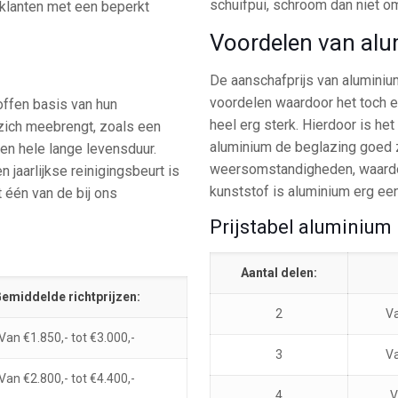
schuifpui, schroom dan niet 
 klanten met een beperkt
Voordelen van al
De aanschafprijs van aluminium
voordelen waardoor het toch ee
ffen basis van hun
heel erg sterk. Hierdoor is he
 zich meebrengt, zoals een
aluminium de beglazing goed za
een hele lange levensduur.
weersomstandigheden, waardoo
n jaarlijkse reinigingsbeurt is
kunststof is aluminium erg ee
 één van de bij ons
Prijstabel aluminium
Aantal delen:
emiddelde richtprijzen:
2
Va
Van €1.850,- tot €3.000,-
3
Va
Van €2.800,- tot €4.400,-
4
V