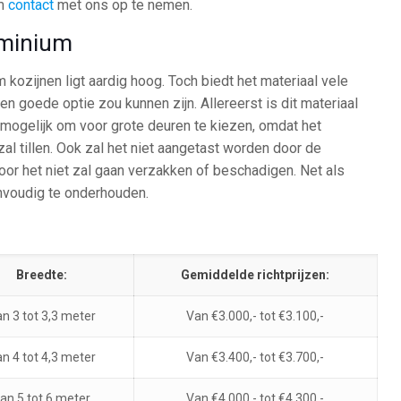
om
contact
met ons op te nemen.
uminium
 kozijnen ligt aardig hoog. Toch biedt het materiaal vele
n goede optie zou kunnen zijn. Allereerst is dit materiaal
t mogelijk om voor grote deuren te kiezen, omdat het
l tillen. Ook zal het niet aangetast worden door de
r het niet zal gaan verzakken of beschadigen. Net als
nvoudig te onderhouden.
Breedte:
Gemiddelde richtprijzen:
n 3 tot 3,3 meter
Van €3.000,- tot €3.100,-
n 4 tot 4,3 meter
Van €3.400,- tot €3.700,-
an 5 tot 6 meter
Van €4.000,- tot €4.300,-