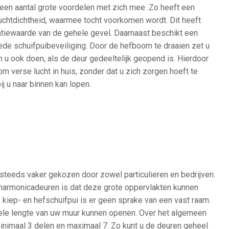
een aantal grote voordelen met zich mee. Zo heeft een
chtdichtheid, waarmee tocht voorkomen wordt. Dit heeft
latiewaarde van de gehele gevel. Daarnaast beschikt een
ede schuifpuibeveiliging. Door de hefboom te draaien zet u
an u ook doen, als de deur gedeeltelijk geopend is. Hierdoor
om verse lucht in huis, zonder dat u zich zorgen hoeft te
j u naar binnen kan lopen.
steeds vaker gekozen door zowel particulieren en bedrijven.
 harmonicadeuren is dat deze grote oppervlakten kunnen
e kiep- en hefschuifpui is er geen sprake van een vast raam.
hele lengte van uw muur kunnen openen. Over het algemeen
minimaal 3 delen en maximaal 7. Zo kunt u de deuren geheel