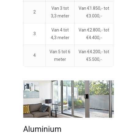
Van 3 tot
Van €1.850,- tot
2
3,3 meter
€3.000,-
Van 4 tot
Van €2.800,- tot
3
4,3 meter
€4.400,-
Van 5 tot 6
Van €4.200,- tot
4
meter
€5.500,-
Aluminium