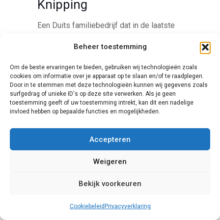
Knipping
Een Duits familiebedrijf dat in de laatste
jaren ook naar Nederland is uitgebreid, is
Beheer toestemming
Knipping. Het voordeel van de uitbreiding
naar Nederland is dat de producten nu ook
Om de beste ervaringen te bieden, gebruiken wij technologieën zoals
voldoen aan de Nederlandse eisen op het
cookies om informatie over je apparaat op te slaan en/of te raadplegen.
Door in te stemmen met deze technologieën kunnen wij gegevens zoals
gebied van kwaliteit, schuifpuibeveiliging
surfgedrag of unieke ID's op deze site verwerken. Als je geen
en duurzaamheid. Daarnaast combineert
toestemming geeft of uw toestemming intrekt, kan dit een nadelige
Knipping aluminium en kunststoffen
invloed hebben op bepaalde functies en mogelijkheden.
onderdelen voor de verhoging van
draagkracht maar het behoud van de
Accepteren
levensduur van elke pui.
Weigeren
Bekijk voorkeuren
Cookiebeleid
Privacyverklaring