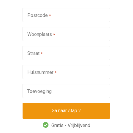
Werkza
Postcode
*
schuifp
Nie
Woonplaats
*
Repa
Ond
Straat
*
Omsch
Huisnummer
*
Toevoeging
Gratis - Vrijblijvend