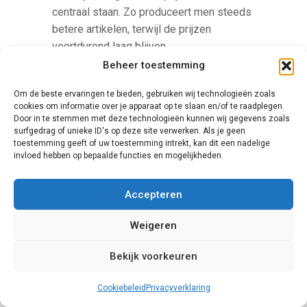
centraal staan. Zo produceert men steeds
betere artikelen, terwijl de prijzen
voortdurend laag blijven.
Beheer toestemming
Om de beste ervaringen te bieden, gebruiken wij technologieën zoals
cookies om informatie over je apparaat op te slaan en/of te raadplegen.
Door in te stemmen met deze technologieën kunnen wij gegevens zoals
surfgedrag of unieke ID's op deze site verwerken. Als je geen
toestemming geeft of uw toestemming intrekt, kan dit een nadelige
invloed hebben op bepaalde functies en mogelijkheden.
Finstral
Accepteren
Een andere specialist op het gebied van
Weigeren
kunststof schuifpuien is Finstral. Bij deze
fabrikant is duurzaamheid het centrale
Bekijk voorkeuren
onderwerp. Daarnaast is bij Finstral vrijwel
alles mogelijk in design, afmeting en kleur.
Cookiebeleid
Privacyverklaring
Heeft uw deur een afwijkende vorm? Dan