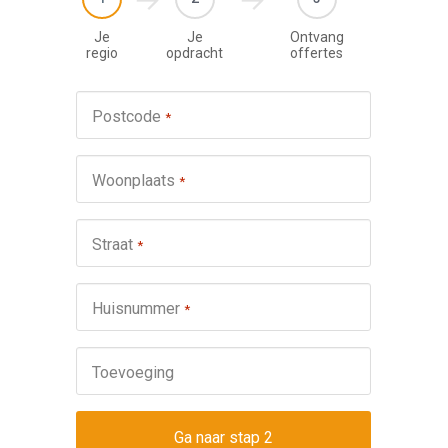
Je
Je
Ontvang
regio
opdracht
offertes
Werkza
Postcode
*
schuifp
Nie
Woonplaats
*
Repa
Ond
Straat
*
Omsch
Huisnummer
*
Toevoeging