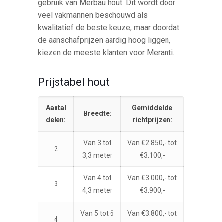
gebruik van Merbau hout. Dit wordt door
veel vakmannen beschouwd als
kwalitatief de beste keuze, maar doordat
de aanschafprijzen aardig hoog liggen,
kiezen de meeste klanten voor Meranti.
Prijstabel hout
Aantal
Gemiddelde
Breedte:
delen:
richtprijzen:
Van 3 tot
Van €2.850,- tot
2
3,3 meter
€3.100,-
Van 4 tot
Van €3.000,- tot
3
4,3 meter
€3.900,-
Van 5 tot 6
Van €3.800,- tot
4