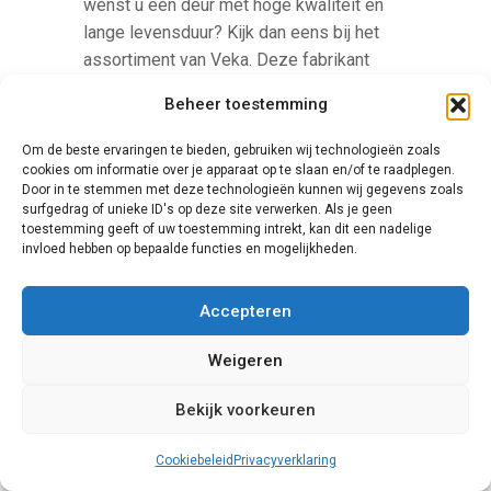
wenst u een deur met hoge kwaliteit en
lange levensduur? Kijk dan eens bij het
assortiment van Veka. Deze fabrikant
levert zowel schuifpuien als rolluiken,
Beheer toestemming
ramen en platen van kunststof, die allen
een uitermate geschikte keuze vormen
Om de beste ervaringen te bieden, gebruiken wij technologieën zoals
voor gebruik bij nieuwbouw en renovatie.
cookies om informatie over je apparaat op te slaan en/of te raadplegen.
Door in te stemmen met deze technologieën kunnen wij gegevens zoals
Bovendien is het bedrijf actief
surfgedrag of unieke ID's op deze site verwerken. Als je geen
milieubewust.
toestemming geeft of uw toestemming intrekt, kan dit een nadelige
invloed hebben op bepaalde functies en mogelijkheden.
Accepteren
Weigeren
Bekijk voorkeuren
Knipping
Cookiebeleid
Privacyverklaring