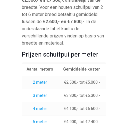
€2.500,- en €7.500,-
, afhankelijk van de
breedte. Voor een houten schuifpui van 2
tot 6 meter breed betaalt u gemiddeld
tussen de
€2.600,- en €7.800,-
. In de
onderstaande tabel kunt u de
verschillende prijzen vinden op basis van
breedte en materiaal.
Prijzen schuifpui per meter
Aantal meters
Gemiddelde kosten
2 meter
€2.500,- tot €5.000,-
3 meter
€3.800,- tot €5.300,-
4 meter
€4.100,- tot €6.600,-
5 meter
€4.900,- tot €7.400,-