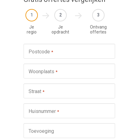
1
2
3
Je
Je
Ontvang
regio
opdracht
offertes
Werkza
Postcode
*
schuifp
Nie
Woonplaats
*
Repa
Ond
Straat
*
Omsch
Huisnummer
*
Toevoeging