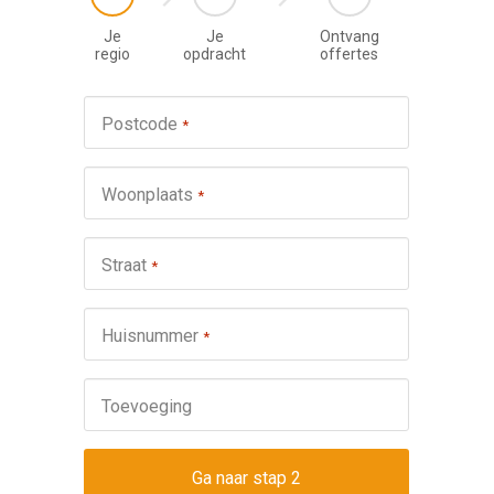
Je
Je
Ontvang
regio
opdracht
offertes
Werkza
Postcode
*
schuifp
Nie
Woonplaats
*
Repa
Ond
Straat
*
Omsch
Huisnummer
*
Toevoeging