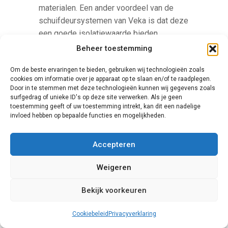
materialen. Een ander voordeel van de
schuifdeursystemen van Veka is dat deze
een goede isolatiewaarde bieden.
Jaarlijks zult u hierdoor aanzienlijk op de
Beheer toestemming
stookkosten besparen. Bij Veka hebt u
Om de beste ervaringen te bieden, gebruiken wij technologieën zoals
bovendien de keus uit vele designs.
cookies om informatie over je apparaat op te slaan en/of te raadplegen.
Door in te stemmen met deze technologieën kunnen wij gegevens zoals
surfgedrag of unieke ID's op deze site verwerken. Als je geen
toestemming geeft of uw toestemming intrekt, kan dit een nadelige
invloed hebben op bepaalde functies en mogelijkheden.
Accepteren
Weigeren
Knipping
Bekijk voorkeuren
Een Duits familiebedrijf dat in de laatste
jaren ook naar Nederland is uitgebreid, is
Cookiebeleid
Privacyverklaring
Knipping. Het voordeel van de uitbreiding