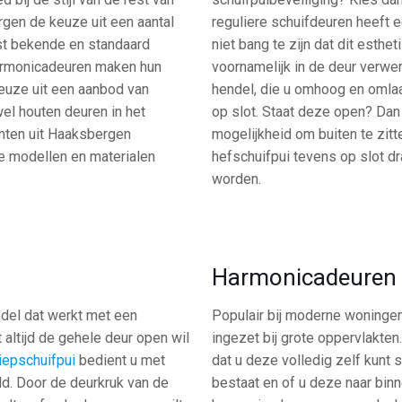
ergen de keuze uit een aantal
reguliere schuifdeuren heeft 
est bekende en standaard
niet bang te zijn dat dit est
harmonicadeuren maken hun
voornamelijk in de deur verwer
euze uit een aanbod van
hendel, die u omhoog en omlaa
wel houten deuren in het
op slot. Staat deze open? Dan 
anten uit Haaksbergen
mogelijkheid om buiten te zitt
e modellen en materialen
hefschuifpui tevens op slot dr
worden.
Harmonicadeuren
odel dat werkt met een
Populair bij moderne woninge
 altijd de gehele deur open wil
ingezet bij grote oppervlakten
iepschuifpui
bedient u met
dat u deze volledig zelf kunt 
d. Door de deurkruk van de
bestaat en of u deze naar bin