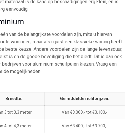
et materiaal is de kans op beschadigingen erg klein, en is
erg eenvoudig.
uminium
 één van de belangrijkste voordelen zijn, mits u hiervan
triële woningen, maar als u juist een klassieke woning heeft
 de beste keuze. Andere voordelen zijn de lange levensduur,
ist is en de goede beveiliging die het biedt. Dit is dan ook
bedrijven voor aluminium schuifpuien kiezen. Vraag een
ar de mogelijkheden.
Breedte:
Gemiddelde richtprijzen:
n 3 tot 3,3 meter
Van €3.000,- tot €3.100,-
n 4 tot 4,3 meter
Van €3.400,- tot €3.700,-