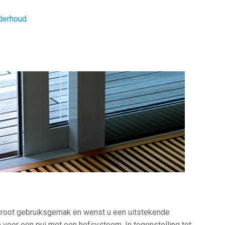
derhoud
groot gebruiksgemak en wenst u een uitstekende
 voor een pui met een hefsysteem. In tegenstelling tot