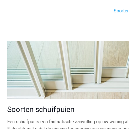
Soorten
Soorten schuifpuien
Een schuifpui is een fantastische aanvulling op uw woning als
Natuurlijk wilt u dat de nieuwe toevoeging aan uw woning goed