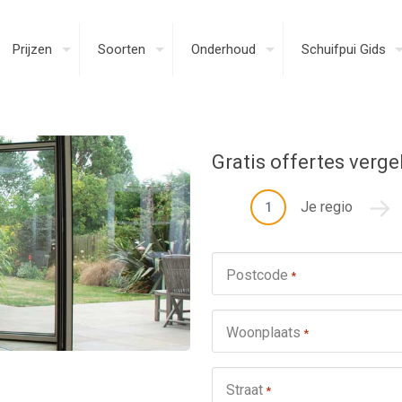
Prijzen
Soorten
Onderhoud
Schuifpui Gids
Gratis offertes verge
Je regio
1
Postcode
*
Woonplaats
*
Straat
*