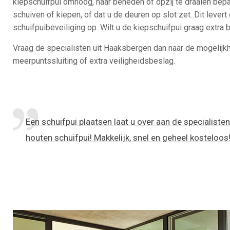
kiepschuifpui omhoog, naar beneden of opzij te draaien bepa
schuiven of kiepen, of dat u de deuren op slot zet. Dit lever
schuifpuibeveiliging op. Wilt u de kiepschuifpui graag extra 
Vraag de specialisten uit Haaksbergen dan naar de mogelijk
meerpuntssluiting of extra veiligheidsbeslag.
Een schuifpui plaatsen laat u over aan de specialiste
houten schuifpui! Makkelijk, snel en geheel kosteloos