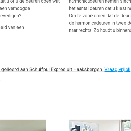
alt u of u de deuren open wilt
harmonicadeuren nemen slechts
t een verhoogde
het aantal deuren dat u kiest
beveiligen?
Om te voorkomen dat de deure
de harmonicadeuren in twee de
heid van een
naar rechts. Zo houdt u binnen
n gelieerd aan Schuifpui Expres uit Haaksbergen.
Vraag vrijbl
!