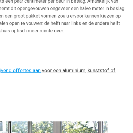
 een paar centimeter per deur in beslag. Afhankelijk van
 neemt dit opengevouwen ongeveer een halve meter in beslag.
n een groot pakket vormen zou u ervoor kunnen kiezen op
len open te vouwen: de helft naar links en de andere helft
shuis optisch meer ruimte over.
ijvend offertes aan
voor een aluminium, kunststof of