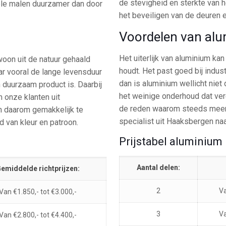
de stevigheid en sterkte van h
 vele malen duurzamer dan door
het beveiligen van de deuren 
Voordelen van al
Het uiterlijk van aluminium kan
woon uit de natuur gehaald
houdt. Het past goed bij indus
aar vooral de lange levensduur
dan is aluminium wellicht niet
n duurzaam product is. Daarbij
het weinige onderhoud dat vere
 onze klanten uit
de reden waarom steeds meer 
en daarom gemakkelijk te
specialist uit Haaksbergen na
d van kleur en patroon.
Prijstabel aluminium
Aantal delen:
emiddelde richtprijzen:
2
Va
Van €1.850,- tot €3.000,-
3
Va
Van €2.800,- tot €4.400,-