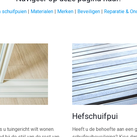
 schuifpuien
|
Materialen
|
Merken
|
Beveiligen
|
Reparatie & On
Hefschuifpui
 u tuingericht wilt wonen.
Heeft u de behoefte aan een 
 bij de stijl van de rest van
schuifpuibeveiliging? Kies dan