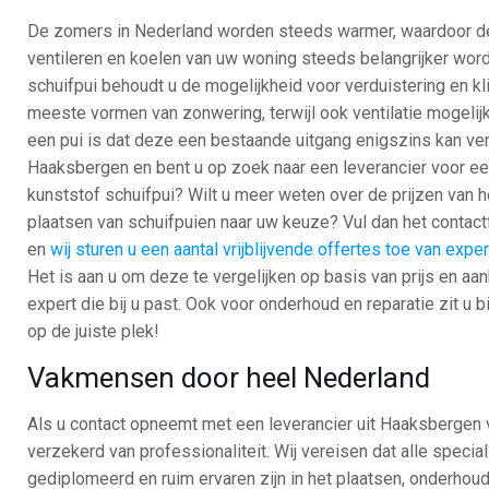
De zomers in Nederland worden steeds warmer, waardoor de 
ventileren en koelen van uw woning steeds belangrijker word
schuifpui behoudt u de mogelijkheid voor verduistering en 
meeste vormen van zonwering, terwijl ook ventilatie mogelijk 
een pui is dat deze een bestaande uitgang enigszins kan ver
Haaksbergen en bent u op zoek naar een leverancier voor ee
kunststof schuifpui? Wilt u meer weten over de prijzen van he
plaatsen van schuifpuien naar uw keuze? Vul dan het contact
en
wij sturen u een aantal vrijblijvende offertes toe van expe
Het is aan u om deze te vergelijken op basis van prijs en aa
expert die bij u past. Ook voor onderhoud en reparatie zit u b
op de juiste plek!
Vakmensen door heel Nederland
Als u contact opneemt met een leverancier uit Haaksbergen v
verzekerd van professionaliteit. Wij vereisen dat alle special
gediplomeerd en ruim ervaren zijn in het plaatsen, onderhou