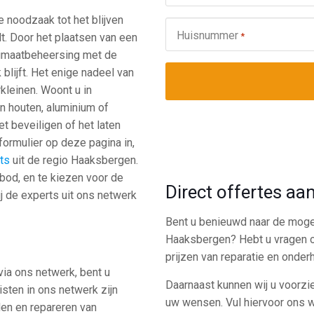
noodzaak tot het blijven
Huisnummer
*
t. Door het plaatsen van een
klimaatbeheersing met de
blijft. Het enige nadeel van
kleinen. Woont u in
n houten, aluminium of
t beveiligen of het laten
formulier op deze pagina in,
rts
uit de regio Haaksbergen.
nbod, en te kiezen voor de
Direct offertes aa
ij de experts uit ons netwerk
Bent u benieuwd naar de mogel
Haaksbergen? Hebt u vragen ov
prijzen van reparatie en onde
ia ons netwerk, bent u
Daarnaast kunnen wij u voorzie
isten in ons netwerk zijn
uw wensen. Vul hiervoor ons w
den en repareren van