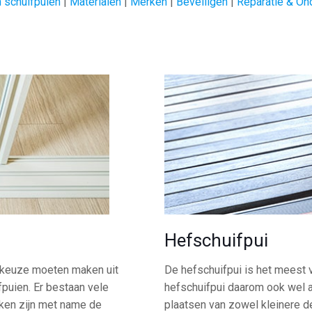
 schuifpuien
|
Materialen
|
Merken
|
Beveiligen
|
Reparatie & On
Hefschuifpui
n keuze moeten maken uit
De hefschuifpui is het meest
fpuien. Er bestaan vele
hefschuifpui daarom ook wel al
ken zijn met name de
plaatsen van zowel kleinere d