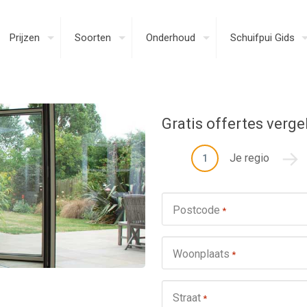
Prijzen
Soorten
Onderhoud
Schuifpui Gids
Gratis offertes verge
Je regio
1
Postcode
*
Woonplaats
*
Straat
*