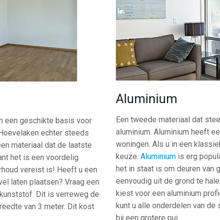
Aluminium
Een tweede materiaal dat steed
n een geschikte basis voor
aluminium. Aluminium heeft een
 Hoevelaken echter steeds
woningen. Als u in een klassie
een materiaal dat de laatste
keuze.
Aluminium
is erg popula
ant het is een voordelig
het in staat is om deuren van 
rhoud vereist is! Heeft u een
eenvoudig uit de grond te hal
vel laten plaatsen? Vraag een
kiest voor een aluminium profi
unststof. Dit is verreweg de
kunt u alle onderdelen van de 
reedte van 3 meter. Dit kost
bij een grotere pui.