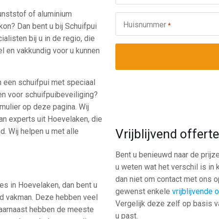
unststof of aluminium
Huisnummer
*
kon? Dan bent u bij Schuifpui
listen bij u in de regio, die
nel en vakkundig voor u kunnen
n een schuifpui met speciaal
en voor schuifpuibeveiliging?
rmulier op deze pagina. Wij
van experts uit Hoevelaken, die
Vrijblijvend offer
d. Wij helpen u met alle
Bent u benieuwd naar de prijze
u weten wat het verschil is in
dan niet om contact met ons op
s in Hoevelaken, dan bent u
gewenst enkele
vrijblijvende 
end vakman. Deze hebben veel
Vergelijk deze zelf op basis v
 Daarnaast hebben de meeste
u past.