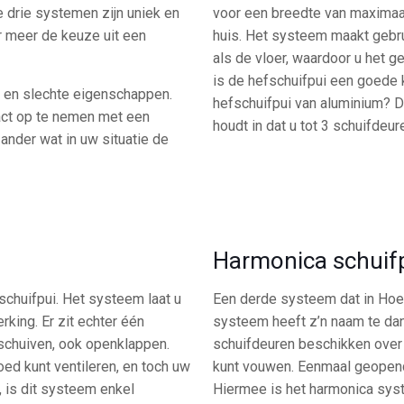
e drie systemen zijn uniek en
voor een breedte van maximaal
r meer de keuze uit een
huis. Het systeem maakt gebru
als de vloer, waardoor u het 
is de hefschuifpui een goede
e en slechte eigenschappen.
hefschuifpui van aluminium? Dan
act op te nemen met een
houdt in dat u tot 3 schuifdeu
ander wat in uw situatie de
Harmonica schuif
schuifpui. Het systeem laat u
Een derde systeem dat in Hoeve
rking. Er zit echter één
systeem heeft z’n naam te da
nschuiven, ook openklappen.
schuifdeuren beschikken over 
ed kunt ventileren, en toch uw
kunt vouwen. Eenmaal geopend 
, is dit systeem enkel
Hiermee is het harmonica sys