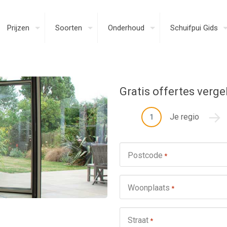
Prijzen
Soorten
Onderhoud
Schuifpui Gids
Gratis offertes verge
Je regio
1
Postcode
*
Woonplaats
*
Straat
*