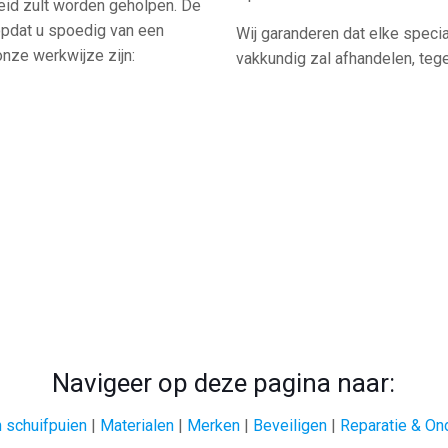
nheid zult worden geholpen. De
opdat u spoedig van een
Wij garanderen dat elke specia
nze werkwijze zijn:
vakkundig zal afhandelen, tegen
Navigeer op deze pagina naar:
 schuifpuien
|
Materialen
|
Merken
|
Beveiligen
|
Reparatie & On