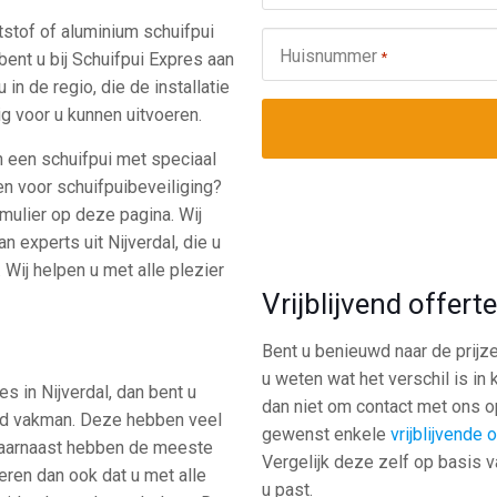
tstof of aluminium schuifpui
Huisnummer
*
bent u bij Schuifpui Expres aan
in de regio, die de installatie
g voor u kunnen uitvoeren.
n een schuifpui met speciaal
en voor schuifpuibeveiliging?
rmulier op deze pagina. Wij
an experts uit Nijverdal, die u
 Wij helpen u met alle plezier
Vrijblijvend offer
Bent u benieuwd naar de prijze
u weten wat het verschil is in
 in Nijverdal, dan bent u
dan niet om contact met ons op
end vakman. Deze hebben veel
gewenst enkele
vrijblijvende 
 Daarnaast hebben de meeste
Vergelijk deze zelf op basis v
deren dan ook dat u met alle
u past.