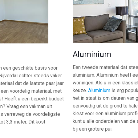
Aluminium
Een tweede materiaal dat steed
n een geschikte basis voor
aluminium. Aluminium heeft een
Nijverdal echter steeds vaker
woningen. Als u in een klassie
teriaal dat de laatste paar jaar
keuze.
Aluminium
is erg popula
s een voordelig materiaal, met
het in staat is om deuren van 
s! Heeft u een beperkt budget
eenvoudig uit de grond te hal
sen? Vraag een vakman uit
kiest voor een aluminium profi
 is verreweg de voordeligste
kunt u alle onderdelen van de 
ot 3,3 meter. Dit kost
bij een grotere pui.