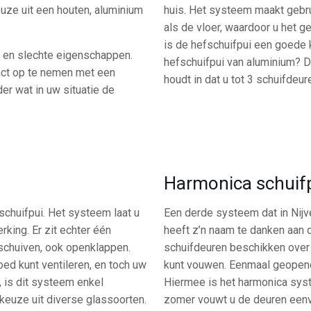
euze uit een houten, aluminium
huis. Het systeem maakt gebru
als de vloer, waardoor u het 
is de hefschuifpui een goede
e en slechte eigenschappen.
hefschuifpui van aluminium? Dan
act op te nemen met een
houdt in dat u tot 3 schuifdeu
der wat in uw situatie de
Harmonica schuif
schuifpui. Het systeem laat u
Een derde systeem dat in Nijve
rking. Er zit echter één
heeft z’n naam te danken aan
nschuiven, ook openklappen.
schuifdeuren beschikken over 
ed kunt ventileren, en toch uw
kunt vouwen. Eenmaal geopend 
, is dit systeem enkel
Hiermee is het harmonica sys
e keuze uit diverse glassoorten.
zomer vouwt u de deuren eenv