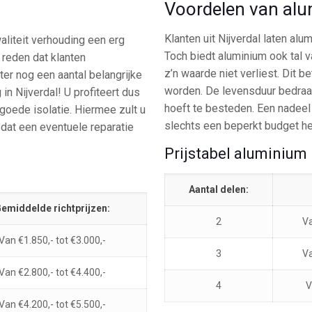
Voordelen van al
Klanten uit Nijverdal laten alu
aliteit verhouding een erg
Toch biedt aluminium ook tal 
 reden dat klanten
z’n waarde niet verliest. Dit 
ter nog een aantal belangrijke
worden. De levensduur bedraag
in Nijverdal! U profiteert dus
hoeft te besteden. Een nadeel 
goede isolatie. Hiermee zult u
slechts een beperkt budget hee
 dat een eventuele reparatie
Prijstabel aluminium
Aantal delen:
emiddelde richtprijzen:
2
Va
Van €1.850,- tot €3.000,-
3
Va
Van €2.800,- tot €4.400,-
4
V
Van €4.200,- tot €5.500,-