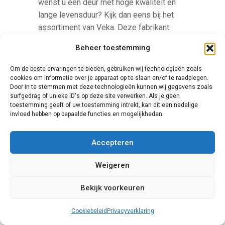
wenst u een deur met hoge kwaliteit en
lange levensduur? Kijk dan eens bij het
assortiment van Veka. Deze fabrikant
levert zowel schuifpuien als rolluiken,
Beheer toestemming
ramen en platen van kunststof, die allen
een uitermate geschikte keuze vormen
Om de beste ervaringen te bieden, gebruiken wij technologieën zoals
voor gebruik bij nieuwbouw en renovatie.
cookies om informatie over je apparaat op te slaan en/of te raadplegen.
Door in te stemmen met deze technologieën kunnen wij gegevens zoals
Bovendien is het bedrijf actief
surfgedrag of unieke ID's op deze site verwerken. Als je geen
milieubewust.
toestemming geeft of uw toestemming intrekt, kan dit een nadelige
invloed hebben op bepaalde functies en mogelijkheden.
Accepteren
Weigeren
Bekijk voorkeuren
Knipping
Cookiebeleid
Privacyverklaring