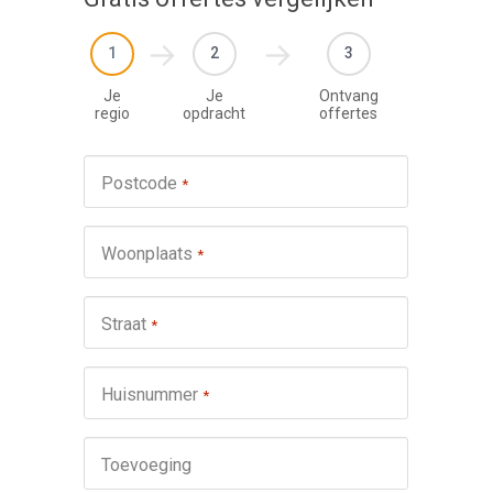
1
2
3
Je
Je
Ontvang
regio
opdracht
offertes
Werkza
Postcode
*
schuifp
Nie
Woonplaats
*
Repa
Ond
Straat
*
Omsch
Huisnummer
*
Toevoeging