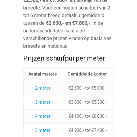
€2.500,- en €7.500,-
, afhankelijk van de
breedte. Voor een houten schuifpui van 2
tot 6 meter breed betaalt u gemiddeld
tussen de
€2.600,- en €7.800,-
. In de
onderstaande tabel kunt u de
verschillende prijzen vinden op basis van
breedte en materiaal.
Prijzen schuifpui per meter
Aantal meters
Gemiddelde kosten
2 meter
€2.500,- tot €5.000,-
3 meter
€3.800,- tot €5.300,-
4 meter
€4.100,- tot €6.600,-
5 meter
€4.900,- tot €7.400,-