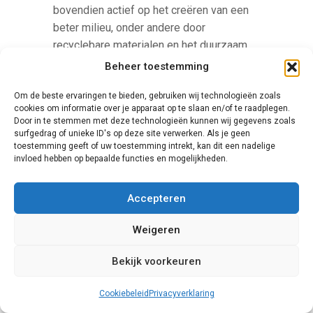
bovendien actief op het creëren van een
beter milieu, onder andere door
recyclebare materialen en het duurzaam
maken van productieprocessen. Hun
Beheer toestemming
schuifpuien hebben een hoge
Om de beste ervaringen te bieden, gebruiken wij technologieën zoals
isolatiewaarde.
cookies om informatie over je apparaat op te slaan en/of te raadplegen.
Door in te stemmen met deze technologieën kunnen wij gegevens zoals
surfgedrag of unieke ID's op deze site verwerken. Als je geen
toestemming geeft of uw toestemming intrekt, kan dit een nadelige
invloed hebben op bepaalde functies en mogelijkheden.
Accepteren
Weigeren
Knipping
Bekijk voorkeuren
Een zeer unieke aanbieder van
deurprofielen is Knipping. Dit Duitse
Cookiebeleid
Privacyverklaring
familiebedrijf levert schuifpuien in een