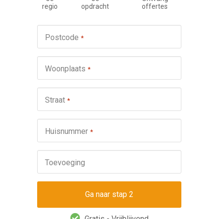
regio
opdracht
offertes
Werkza
Postcode
*
schuifp
Nie
Woonplaats
*
Repa
Ond
Straat
*
Omsch
Huisnummer
*
Toevoeging
Gratis - Vrijblijvend