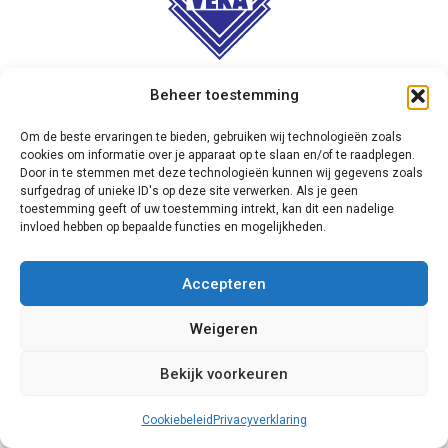
Veka
Beheer toestemming
Om de beste ervaringen te bieden, gebruiken wij technologieën zoals
Overweegt u om een schuifpui te laten
cookies om informatie over je apparaat op te slaan en/of te raadplegen.
plaatsen bij uw woning in Sint
Door in te stemmen met deze technologieën kunnen wij gegevens zoals
Michielsgestel, en wenst u een deur met
surfgedrag of unieke ID's op deze site verwerken. Als je geen
toestemming geeft of uw toestemming intrekt, kan dit een nadelige
hoge kwaliteit en lange levensduur? Kijk
invloed hebben op bepaalde functies en mogelijkheden.
dan eens bij het assortiment van Veka.
Deze fabrikant levert zowel schuifpuien
Accepteren
als rolluiken, ramen en platen van
kunststof, die allen een uitermate
Weigeren
geschikte keuze vormen voor gebruik bij
nieuwbouw en renovatie. Bovendien is het
Bekijk voorkeuren
bedrijf actief milieubewust.
Cookiebeleid
Privacyverklaring