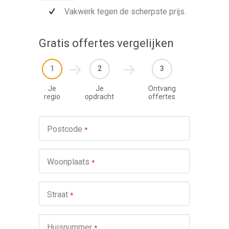
Vakwerk tegen de scherpste prijs.
Gratis offertes vergelijken
1
2
3
Je
Je
Ontvang
regio
opdracht
offertes
Werkza
Postcode
*
schuifp
Nie
Woonplaats
*
Repa
Ond
Straat
*
Omsch
Huisnummer
*