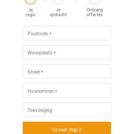
Je
Je
Ontvang
regio
opdracht
offertes
Werkza
Postcode
*
schuifp
Nie
Woonplaats
*
Repa
Ond
Straat
*
Omsch
Huisnummer
*
Toevoeging