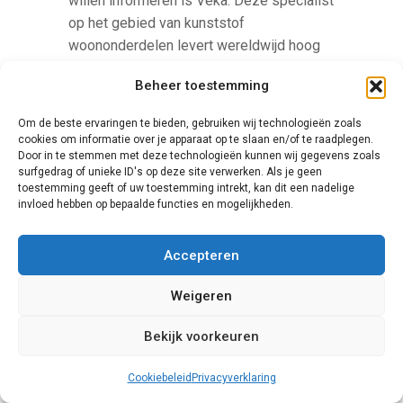
willen informeren is Veka. Deze specialist
op het gebied van kunststof
woononderdelen levert wereldwijd hoog
kwalitatieve producten, tegen een
Beheer toestemming
aantrekkelijke prijs. Het bedrijf richt zich
bovendien actief op het creëren van een
Om de beste ervaringen te bieden, gebruiken wij technologieën zoals
beter milieu, onder andere door
cookies om informatie over je apparaat op te slaan en/of te raadplegen.
Door in te stemmen met deze technologieën kunnen wij gegevens zoals
recyclebare materialen en het duurzaam
surfgedrag of unieke ID's op deze site verwerken. Als je geen
maken van productieprocessen. Hun
toestemming geeft of uw toestemming intrekt, kan dit een nadelige
schuifpuien hebben een hoge
invloed hebben op bepaalde functies en mogelijkheden.
isolatiewaarde.
Accepteren
Weigeren
Bekijk voorkeuren
Cookiebeleid
Privacyverklaring