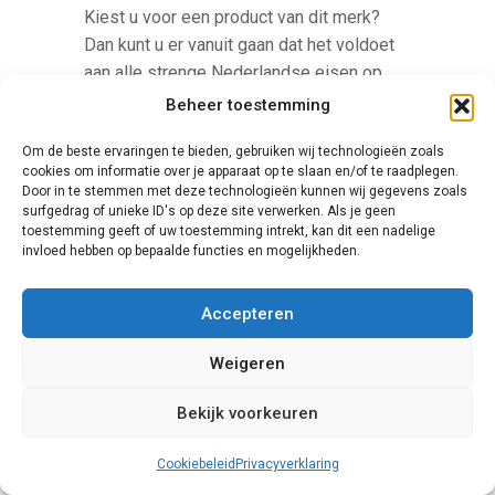
Kiest u voor een product van dit merk?
Dan kunt u er vanuit gaan dat het voldoet
aan alle strenge Nederlandse eisen op
het gebied van kwaliteit,
Beheer toestemming
schuifpuibeveiliging en duurzaamheid.
Om de beste ervaringen te bieden, gebruiken wij technologieën zoals
cookies om informatie over je apparaat op te slaan en/of te raadplegen.
Door in te stemmen met deze technologieën kunnen wij gegevens zoals
surfgedrag of unieke ID's op deze site verwerken. Als je geen
toestemming geeft of uw toestemming intrekt, kan dit een nadelige
invloed hebben op bepaalde functies en mogelijkheden.
Accepteren
Finstral
Weigeren
De prijzen van de producten van het merk
Bekijk voorkeuren
Finstral liggen relatief hoog, maar bij dit
merk krijgt u zeker waar voor u geld.
Cookiebeleid
Privacyverklaring
Finstral biedt een grote variatie aan