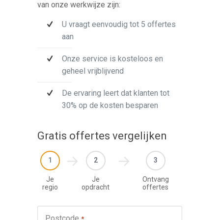
van onze werkwijze zijn:
U vraagt eenvoudig tot 5 offertes
aan
Onze service is kosteloos en
geheel vrijblijvend
De ervaring leert dat klanten tot
30% op de kosten besparen
Gratis offertes vergelijken
1
2
3
Je
Je
Ontvang
regio
opdracht
offertes
Werkza
Postcode
*