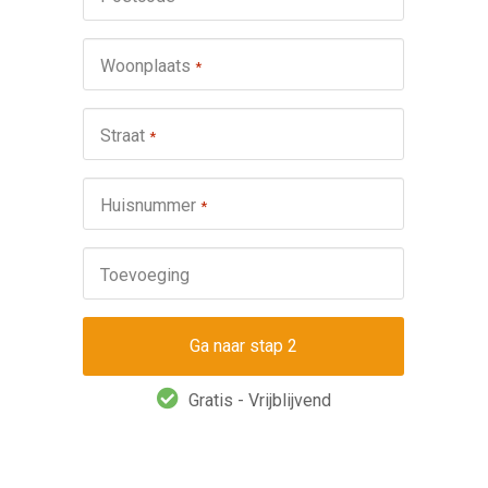
schuifp
Nie
Woonplaats
*
Repa
Ond
Straat
*
Omsch
Huisnummer
*
Toevoeging
Gratis - Vrijblijvend