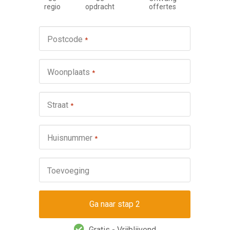
regio
opdracht
offertes
Werkza
Postcode
*
schuifp
Nie
Woonplaats
*
Repa
Ond
Straat
*
Omsch
Huisnummer
*
Toevoeging
Gratis - Vrijblijvend