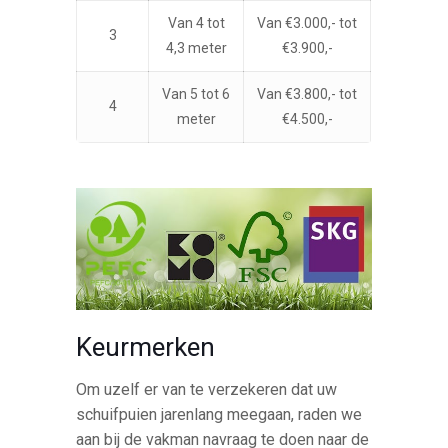
Van 4 tot
Van €3.000,- tot
3
4,3 meter
€3.900,-
Van 5 tot 6
Van €3.800,- tot
4
meter
€4.500,-
Keurmerken
Om uzelf er van te verzekeren dat uw
schuifpuien jarenlang meegaan, raden we
aan bij de vakman navraag te doen naar de