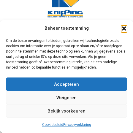
Beheer toestemming
Knipping
Om de beste ervaringen te bieden, gebruiken wij technologieën zoals
Een tweede bedrijf dat wij bij u onder de
cookies om informatie over je apparaat op te slaan en/of te raadplegen.
aandacht willen brengen is Knipping. Dit
Door in te stemmen met deze technologieën kunnen wij gegevens zoals
surfgedrag of unieke ID's op deze site verwerken. Als je geen
duitse familiebedrijf levert al sinds de
toestemming geeft of uw toestemming intrekt, kan dit een nadelige
opening kunststof materialen van hoge
invloed hebben op bepaalde functies en mogelijkheden.
kwaliteit. Sinds een aantal jaar kent het
bedrijf ook enkele Nederlandse filialen.
Accepteren
Dit betekent dat de artikelen niet alleen
aan de Duitse, maar ook de Nederlandse
Weigeren
kwaliteitseisen moeten voldoen. U bent
dan ook verzekerd van een prima
Bekijk voorkeuren
kwaliteit.
Cookiebeleid
Privacyverklaring