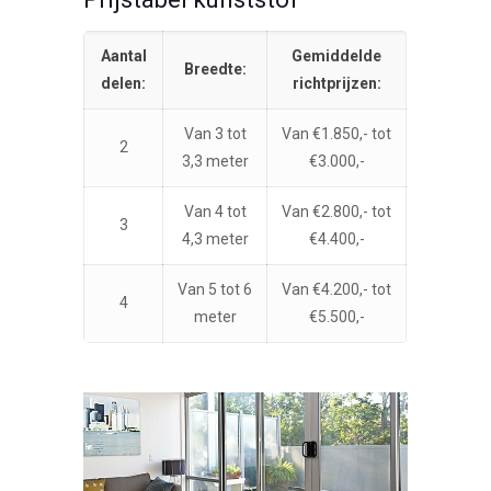
Aantal
Gemiddelde
Breedte:
delen:
richtprijzen:
Van 3 tot
Van €1.850,- tot
2
3,3 meter
€3.000,-
Van 4 tot
Van €2.800,- tot
3
4,3 meter
€4.400,-
Van 5 tot 6
Van €4.200,- tot
4
meter
€5.500,-