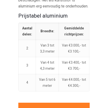
beschadigen. Net als kunststof is
aluminium erg eenvoudig te onderhouden.
Prijstabel aluminium
Aantal
Gemiddelde
Breedte:
delen:
richtprijzen:
Van 3 tot
Van €3.000,- tot
2
3,3 meter
€3.100,-
Van 4 tot
Van €3.400,- tot
3
4,3 meter
€3.700,-
Van 5 tot 6
Van €4.000,- tot
4
meter
€4.300,-