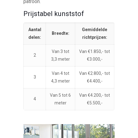
patroon.
Prijstabel kunststof
Aantal
Gemiddelde
Breedte:
delen:
richtprijzen:
Van 3 tot
Van €1.850,- tot
2
3,3 meter
€3.000,-
Van 4 tot
Van €2.800,- tot
3
4,3 meter
€4.400,-
Van 5 tot 6
Van €4.200,- tot
4
meter
€5.500,-