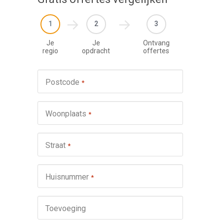
1
2
3
Je
Je
Ontvang
regio
opdracht
offertes
Werkza
Postcode
*
schuifp
Nie
Woonplaats
*
Repa
Ond
Straat
*
Omsch
Huisnummer
*
Toevoeging