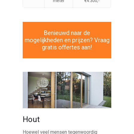
meter
€4.300,-
Benieuwd naar de
mogelijkheden en prijzen? Vraag
gratis offertes aan!
Hout
Hoewel veel mensen tegenwoordig