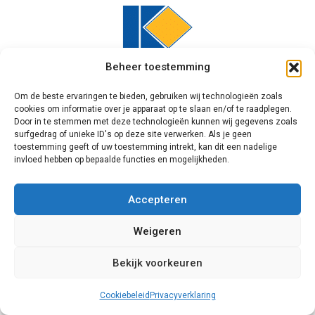
Beheer toestemming
Om de beste ervaringen te bieden, gebruiken wij technologieën zoals
Knipping
cookies om informatie over je apparaat op te slaan en/of te raadplegen.
Door in te stemmen met deze technologieën kunnen wij gegevens zoals
Het volgende bedrijf dat we onder uw
surfgedrag of unieke ID's op deze site verwerken. Als je geen
toestemming geeft of uw toestemming intrekt, kan dit een nadelige
aandacht willen brengen is Knipping. Dit
invloed hebben op bepaalde functies en mogelijkheden.
familiebedrijf is in 1983 opgericht, en
heeft nu ook fabrieken in Nederland. Dit
Accepteren
heeft als groot voordeel dat alle
bouwproducten nu ook voldoen aan de
Weigeren
Nederlandse eisen op het gebied van
veiligheid en duurzaamheid. De
Bekijk voorkeuren
woononderdelen van Knipping hebben
een hoge isolatiewaarde.
Cookiebeleid
Privacyverklaring